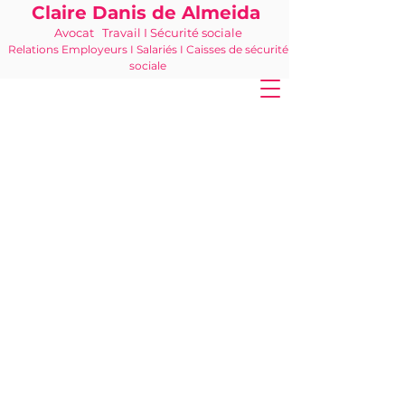
Claire Danis de Almeida
Avocat Travail I Sécurité sociale
Relations Employeurs I Salariés I Caisses de sécurité
sociale
06 21 68 16 26
-
cdda@cabinetk.net
K ACTUALITÉS : ACTUALITÉS EN
DROIT SOCIAL