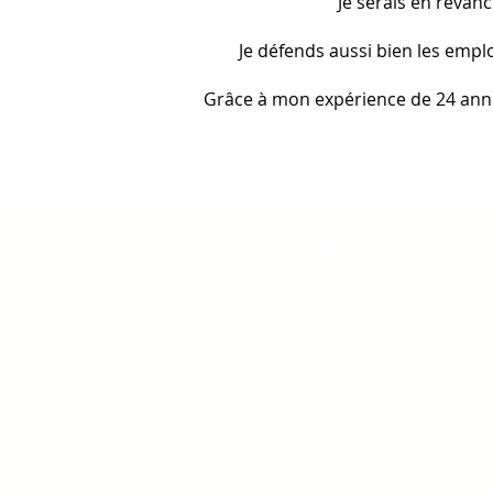
Je serais en revan
Je défends aussi bien les emplo
Grâce à mon expérience de 24 ann
Plan du site
Cabinet K, Avocat
Employeurs I Salariés I Entreprises
Vos relations sont difficiles ...
Contrats de travail et de dirigea
Durée du travail & Gestion du
temps
Faute & Sanctions
Ruptures du contrat