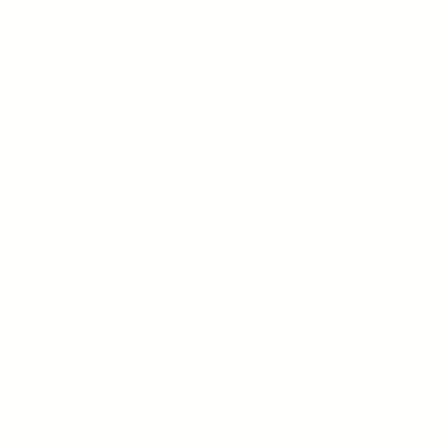
k.net
Cabinet :
2500 Rueil-Malmaison​
rodateur dans la rue Sophie
ux extrêmités de la rue).