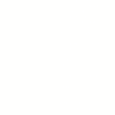
Risques professionnels
Accident du travail & Maladie
professionnelle
Faute inexcusable
Inaptitude & Invalidité
Cotisations sociales & Contrôle
Prestations sociales & Contrôle
Vous accompagner au mieux ...
Conseil
Négociation
Médiation
Tribunaux
Des honoraires transparents
Employeurs
Salariés
Comment débute votre
accompagnement?
Contact téléphonique
Rendez-vous