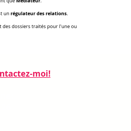
tant que
Médiateur
.
st un
régulateur des relations
.
nt des dossiers traités pour l'une ou
actez-moi!​​​​​
ne:
 26
: