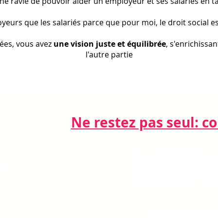
che ravie de pouvoir aider un employeur et ses salariés en 
yeurs que les salariés parce que pour moi, le droit social e
ées, vous avez
une vision juste et équilibrée
, s'enrichissa
l'autre partie
Ne restez pas seul: cont
Par télépho
nts
06 21 68 16
Par email