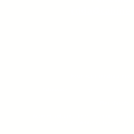
cdda@cabinet
s
s
Pour vous rendre à mon 
Adresse:
49 rue Sophie Rodrigues, 9
Plan d'accès
Accès en voiture
: Places de parking avec ho
Rodrigues et aux alentours (horodateurs a