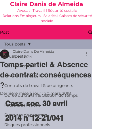
Claire Danis de Almeida
Avocat Travail I Sécurité sociale
Relations Employeurs I Salariés I Caisses de sécurité
sociale
06 21 68 16 26
-
cdda@cabinetk.net
Post
Tous posts
Claire Danis De Almeida
Tous posts
13 mai 2014
Temps partiel & Absence
Lois - Décrets
de contrat: conséquences
Les + du Cabinet K
?
Contrats de travail & de dirigeants
Dernière mise à jour :
20 mars 2018
Durée du travail & Gestion du temps
Cass. soc. 30 avril 
Faute & Sanctions
Ruptures de contrats
2014 n°12-21/041
Risques professionnels