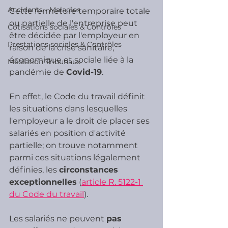
Accidents - Maladies
Cette fermeture temporaire totale 
ou partielle de l'entreprise peut 
Cotisations sociales & Contrôles
être décidée par l'employeur en 
Prestations sociales & Contrôles
raison de la crise sanitaire, 
économique et sociale liée à la 
Médiation Tribunaux
pandémie de 
Covid-19
.
En effet, le Code du travail définit 
les situations dans lesquelles 
l'employeur a le droit de placer ses 
salariés en position d'activité 
partielle; on trouve notamment 
parmi ces situations légalement 
définies, les 
circonstances 
exceptionnelles
 (
article R. 5122-1 
du Code du travail
).
Les salariés ne peuvent 
pas 