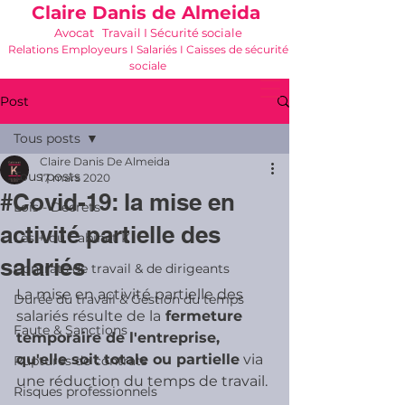
Claire Danis de Almeida
Avocat Travail I Sécurité sociale
Relations Employeurs I Salariés I Caisses de sécurité
sociale
06 21 68 16 26
-
cdda@cabinetk.net
Post
Tous posts
Claire Danis De Almeida
Tous posts
17 mars 2020
#Covid-19: la mise en
Lois - Décrets
activité partielle des
Les + du Cabinet K
salariés
Contrats de travail & de dirigeants
La mise en activité partielle des 
Durée du travail & Gestion du temps
salariés résulte de la
 fermeture 
Faute & Sanctions
temporaire de l'entreprise, 
qu'elle soit totale ou partielle
 via 
Ruptures de contrats
une réduction du temps de travail.
Risques professionnels