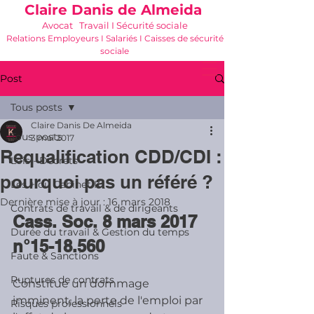
Claire Danis de Almeida
Avocat Travail I Sécurité sociale
Relations Employeurs I Salariés I Caisses de sécurité
sociale
06 21 68 16 26
-
cdda@cabinetk.net
Post
Tous posts
Claire Danis De Almeida
Tous posts
3 mai 2017
Requalification CDD/CDI :
Lois - Décrets
pourquoi pas un référé ?
Les + du Cabinet K
Dernière mise à jour :
16 mars 2018
Contrats de travail & de dirigeants
Cass. Soc. 8 mars 2017 
Durée du travail & Gestion du temps
n°15-18.560
Faute & Sanctions
Ruptures de contrats
Constitue un dommage 
imminent, la perte de l'emploi par 
Risques professionnels