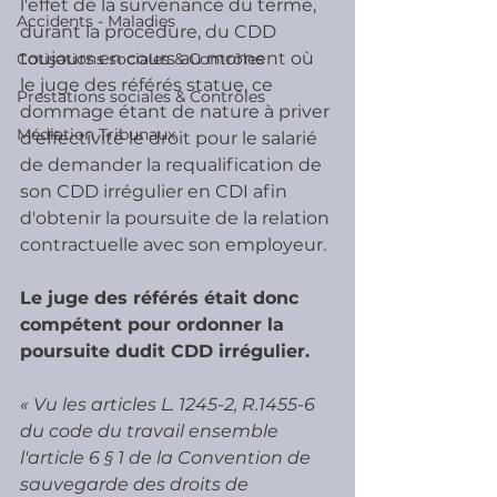
l'effet de la survenance du terme, 
Accidents - Maladies
durant la procédure, du CDD 
toujours en cours au moment où 
Cotisations sociales & Contrôles
le juge des référés statue, ce 
Prestations sociales & Contrôles
dommage étant de nature à priver 
Médiation Tribunaux
d'effectivité le droit pour le salarié 
de demander la requalification de 
son CDD irrégulier en CDI afin 
d'obtenir la poursuite de la relation 
contractuelle avec son employeur.
Le juge des référés était donc 
compétent pour ordonner la 
poursuite dudit CDD irrégulier.
« Vu les articles L. 1245-2, R.1455-6 
du code du travail ensemble 
l'article 6 § 1 de la Convention de 
sauvegarde des droits de 