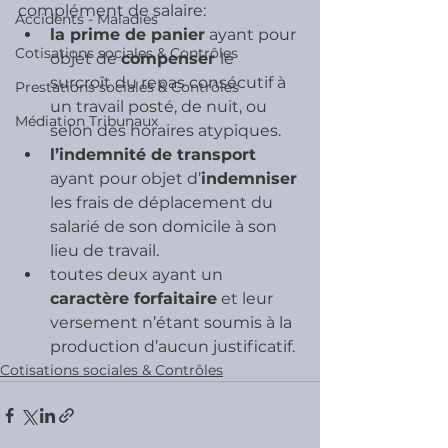
complément de salaire:
Accidents - Maladies
la prime de panier
 ayant pour 
Cotisations sociales & Contrôles
objet de 
compenser 
le 
surcroît du repas consécutif à 
Prestations sociales & Contrôles
un travail posté, de nuit, ou 
Médiation Tribunaux
selon des horaires atypiques.
l’indemnité de transport
ayant pour objet d’
indemniser 
les frais de déplacement du 
salarié de son domicile à son 
lieu de travail.
toutes deux ayant un 
caractère forfaitaire
 et leur 
versement n’étant soumis à la 
production d’aucun justificatif.
Cotisations sociales & Contrôles