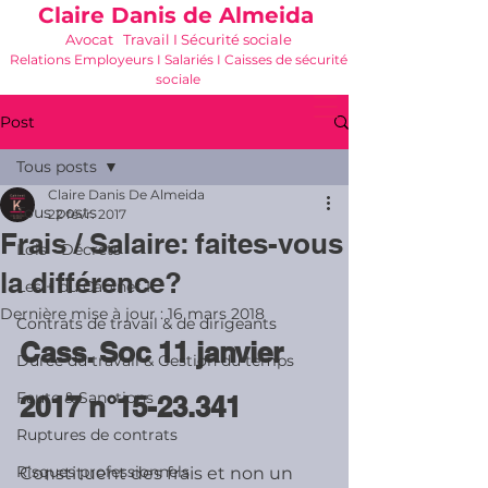
Claire Danis de Almeida
Avocat Travail I Sécurité sociale
Relations Employeurs I Salariés I Caisses de sécurité
sociale
06 21 68 16 26
-
cdda@cabinetk.net
Post
Tous posts
Claire Danis De Almeida
Tous posts
22 févr. 2017
Frais / Salaire: faites-vous
Lois - Décrets
la différence?
Les + du Cabinet K
Dernière mise à jour :
16 mars 2018
Contrats de travail & de dirigeants
Cass. Soc 11 janvier 
Durée du travail & Gestion du temps
Faute & Sanctions
2017 n°15-23.341
Ruptures de contrats
Risques professionnels
Constituent des frais et non un 