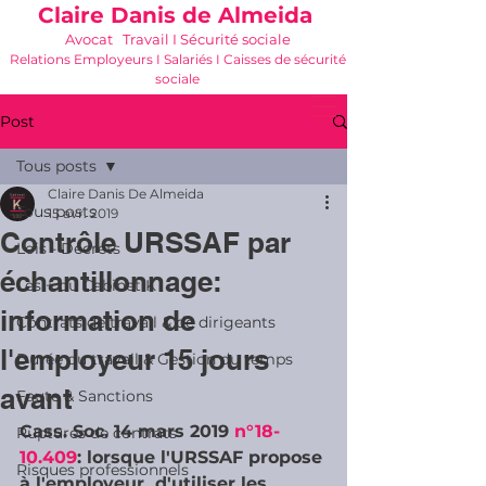
Claire Danis de Almeida
Avocat Travail I Sécurité sociale
Relations Employeurs I Salariés I Caisses de sécurité
sociale
06 21 68 16 26
-
cdda@cabinetk.net
Post
Tous posts
Claire Danis De Almeida
Tous posts
15 avr. 2019
Contrôle URSSAF par
Lois - Décrets
échantillonnage:
Les + du Cabinet K
information de
Contrats de travail & de dirigeants
l'employeur 15 jours
Durée du travail & Gestion du temps
avant
Faute & Sanctions
Cass. Soc. 14 mars 2019 
n°18-
Ruptures de contrats
10.409
: lorsque l'URSSAF propose 
Risques professionnels
à l'employeur  d'utiliser les 