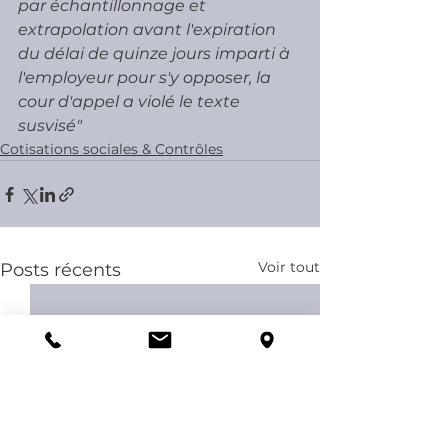
par échantillonnage et  
extrapolation avant l'expiration 
du délai de quinze jours imparti à  
l'employeur pour s'y opposer, la 
cour d'appel a violé le texte 
susvisé" 
Cotisations sociales & Contrôles
Voir tout
Posts récents