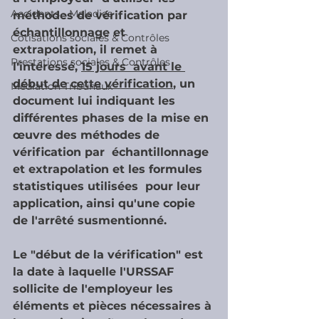
Accidents - Maladies
méthodes de vérification par 
échantillonnage et  
Cotisations sociales & Contrôles
extrapolation, il remet à 
Prestations sociales & Contrôles
l'intéressé, 
15 jours  avant le 
début de cette vérification
, un 
Médiation Tribunaux
document lui indiquant les  
différentes phases de la mise en 
œuvre des méthodes de 
vérification par  échantillonnage 
et extrapolation et les formules 
statistiques utilisées  pour leur 
application, ainsi qu'une copie 
de l'arrêté susmentionné.
Le "début de la vérification" est 
la date à laquelle l'URSSAF 
sollicite de l'employeur les 
éléments et pièces nécessaires à 