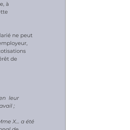
e, à 
tte 
ôles
arié ne peut 
naux
 employeur, 
cotisations 
érêt de 
en  leur 
vail ;
me X... a été 
onal de 