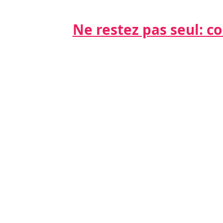
Ne restez pas seul: cont
Par télépho
nts
06 21 68 16
Par email
cdda@cabinet
s
s