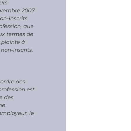
urs-
novembre 2007 
n-inscrits 
ofession, que 
ux termes de 
plainte à  
non-inscrits, 
'ordre des 
rofession est 
e des 
ne 
employeur, le 