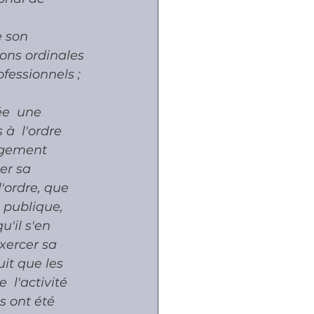
-
e son 
ons ordinales 
ofessionnels ;
e  une 
à  l'ordre 
ugement 
er sa 
'ordre, que 
 publique, 
'il s'en 
xercer sa 
uit que les  
 l'activité 
s ont été 