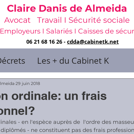
Claire Danis de Almeida
Avocat Travail I Sécurité sociale
Employeurs I Salariés I Caisses de sécur
06 21 68 16 26 -
cdda@cabinetk.net
Décrets
Les + du Cabinet K
il & de dirigeants
Almeida
29 juin 2018
n ordinale: un frais
 & Gestion du temps
Faute & San
onnel?
dinales - en l'espèce auprès de  l'ordre des masseu
rats
Risques professionnels
diplômés - ne constituent pas des frais professionn