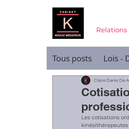
Relations 
Tous posts
Lois - 
Contrats de trava
Claire Danis De 
Cotisatio
Durée du travail
professi
Les cotisations or
Ruptures de cont
kinésithérapeutes 