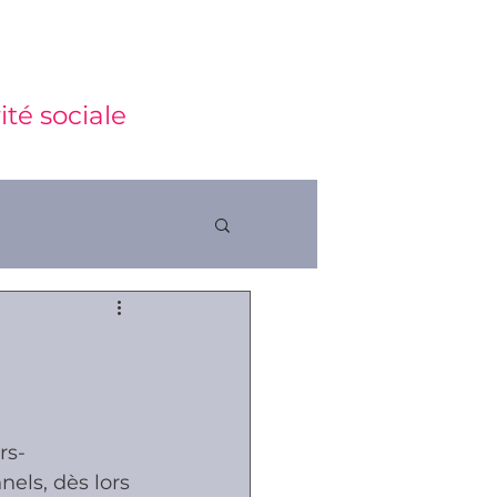
ité sociale
ctions
rs-
els, dès lors 