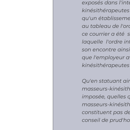
exposés dans l'int
kinésithérapeutes
qu'un établisseme
au tableau de l'or
ce courrier a été 
laquelle  l'ordre i
son encontre ainsi
que l'employeur av
kinésithérapeutes q
Qu'en statuant ains
masseurs-kinésithé
imposée, quelles q
masseurs-kinésithé
constituent pas de
conseil de prud'ho