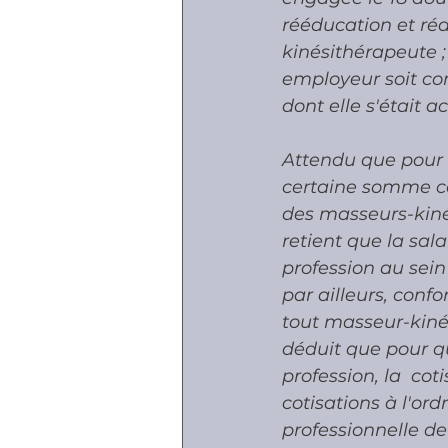
rééducation et réa
kinésithérapeute ; 
employeur soit co
dont elle s'était a
Attendu que pour 
certaine somme cor
des masseurs-kiné
retient que la sal
profession au sein 
par ailleurs, conf
tout masseur-kinés
déduit que pour q
profession, la  coti
cotisations à l'ord
professionnelle de