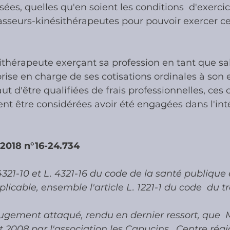
ées, quelles qu'en soient les conditions  d'exercic
sseurs-kinésithérapeutes pour pouvoir exercer ce
ies
Cotisations sociales & Contr
thérapeute exerçant sa profession en tant que sal
les & Contrôles
Médiation Tribu
rise en charge de ses cotisations ordinales à son
ut d'être qualifiées de frais professionnelles, ces 
nt être considérées avoir été engagées dans l'int
 2018 n°16-24.734
 4321-10 et L. 4321-16 du code de la santé publique 
licable, ensemble l'article L. 1221-1 du code  du tra
jugement attaqué, rendu en dernier ressort, que  M
 2008 par l'association les Capucins,  Centre régi