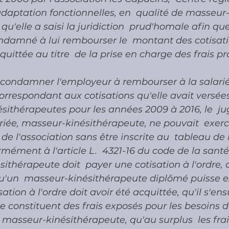
daptation fonctionnelles, en  qualité de masseur
qu'elle a saisi la juridiction  prud'homale afin qu
ndamné à lui rembourser le  montant des cotisati
cquittée au titre  de la prise en charge des frais pr
condamner l'employeur à rembourser à la salarié
respondant aux cotisations qu'elle avait versées 
sithérapeutes pour les années 2009 à 2016, le  j
ariée, masseur-kinésithérapeute, ne pouvait  exerc
de l'association sans être inscrite au  tableau de l
ormément à l'article L.  4321-16 du code de la santé
ithérapeute doit  payer une cotisation à l'ordre, qu
u'un  masseur-kinésithérapeute diplômé puisse e
sation à l'ordre doit avoir été acquittée, qu'il s'ens
re constituent des frais exposés pour les besoins de 
 masseur-kinésithérapeute, qu'au surplus  les frai