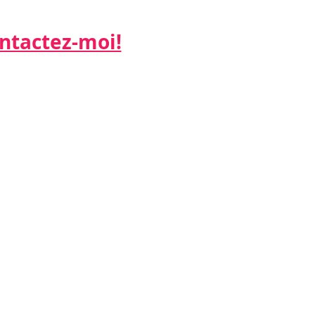
actez-moi!​​​​​
ne:
 26
:
k.net