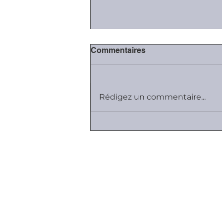
Commentaires
Rédigez un commentaire...
#Covid-19: la mise en
activité partielle des
salariés
Plan du site
Cabinet K, Avocat
Employeurs I Salariés I Entreprises
Vos relations sont difficiles ...
Contrats de travail et de dirigea