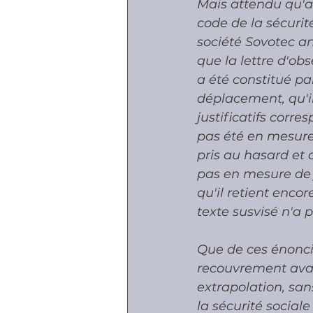
Mais attendu qu'ap
code de la sécurité
société Sovotec an
que la lettre d'obs
a été constitué pa
déplacement, qu'il
justificatifs corre
pas été en mesure 
pris au hasard et qu
pas en mesure de j
qu'il retient enco
texte susvisé n'a 
Que de ces énoncia
recouvrement avai
extrapolation, sans
la sécurité social