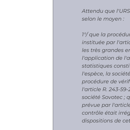
Attendu que l'URSS
selon le moyen :
1°/ que la procédu
instituée par l'art
les très grandes ent
l'application de l'
statistiques consti
l'espèce, la socié
procédure de vérif
l'article R. 243-59
société Sovotec ; 
prévue par l'articl
contrôle était irré
dispositions de cet 