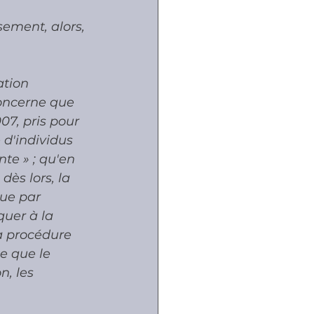
sement, alors, 
ation 
concerne que 
007, pris pour 
 d'individus 
te » ; qu'en 
ès lors, la 
ue par 
quer à la 
a procédure 
e que le 
n, les 