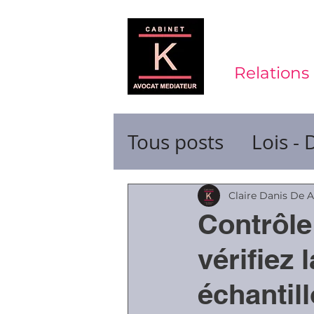
Relations 
Tous posts
Lois - 
Contrats de trava
Claire Danis De 
Contrôle
Durée du travail
vérifiez
échantil
Ruptures de cont