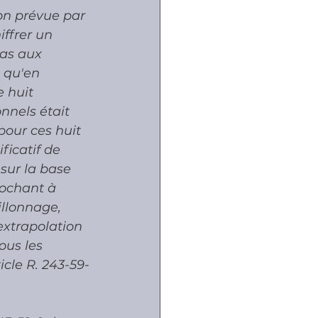
on prévue par 
iffrer un 
as aux 
 qu'en 
 huit 
onnels était 
pour ces huit 
ficatif de 
sur la base 
rochant à 
illonnage, 
extrapolation 
ous les 
icle R. 243-59-