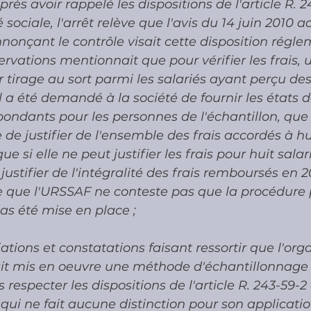
rès avoir rappelé les dispositions de l'article R. 2
 sociale, l'arrêt relève que l'avis du 14 juin 2010 a
nonçant le contrôle visait cette disposition régle
ervations mentionnait que pour vérifier les frais, 
r tirage au sort parmi les salariés ayant perçu des
 a été demandé à la société de fournir les états de 
spondants pour les personnes de l'échantillon, que 
de justifier de l'ensemble des frais accordés à hui
e si elle ne peut justifier les frais pour huit salari
ustifier de l'intégralité des frais remboursés en 2
re que l'URSSAF ne conteste pas que la procédure 
pas été mise en place ;
tions et constatations faisant ressortir que l'or
t mis en oeuvre une méthode d'échantillonnage 
 respecter les dispositions de l'article R. 243-59-
e qui ne fait aucune distinction pour son applicati