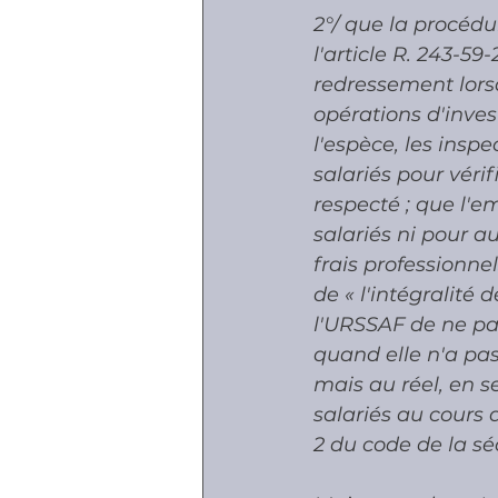
2°/ que la procédu
l'article R. 243-59
redressement lorsq
opérations d'inves
l'espèce, les insp
salariés pour vérif
respecté ; que l'em
salariés ni pour au
frais professionne
de « l'intégralité
l'URSSAF de ne pas
quand elle n'a pas
mais au réel, en se
salariés au cours d
2 du code de la séc