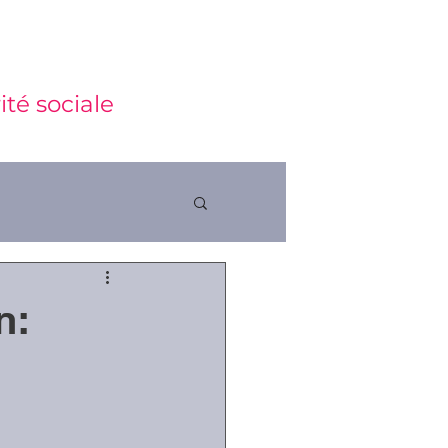
ité sociale
n:
ctions