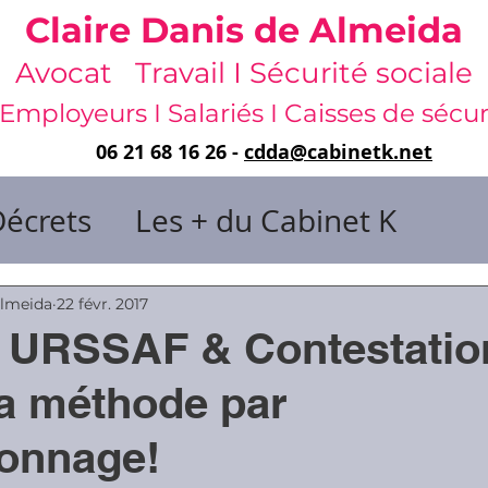
Claire Danis de Almeida
Avocat Travail I Sécurité sociale
Employeurs I Salariés I Caisses de sécur
06 21 68 16 26 -
cdda@cabinetk.net
Décrets
Les + du Cabinet K
il & de dirigeants
Almeida
22 févr. 2017
 URSSAF & Contestatio
 & Gestion du temps
Faute & San
 la méthode par
lonnage!
rats
Risques professionnels