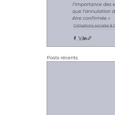
l'importance des e
que l'annulation d
être confirmée »
Cotisations sociales & 
Posts récents