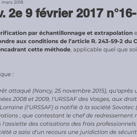
1 mars 2018
. 2e 9 février 2017 n°16
ies
Cotisations sociales & Contr
ification par échantillonnage et extrapolation
 
ondre aux conditions de l’article R. 243-59-2 du C
les & Contrôles
Médiation Tribu
 encadrant cette méthode
, applicable quel que soit
que :
rrêt attaqué (Nancy, 25 novembre 2015), qu'après 
nées 2008 et 2009, l'URSSAF des Vosges, aux droit
orraine (l'URSSAF) a notifié à la société Sovotec (
vations ; que contestant le chef de redressement re
 l'assiette des cotisations des frais professionnel
ciété a saisi d'un recours une juridiction de sécurit