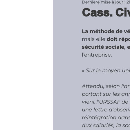
Dernière mise à jour :
2
Cass. Civ
Accidents - Malad
La méthode de vér
mais elle 
doit rép
Prestations socia
sécurité sociale,
l’entreprise.
« Sur le moyen uni
Attendu, selon l'a
portant sur les an
vient l'URSSAF de L
une lettre d'obser
réintégration dans
aux salariés, la so