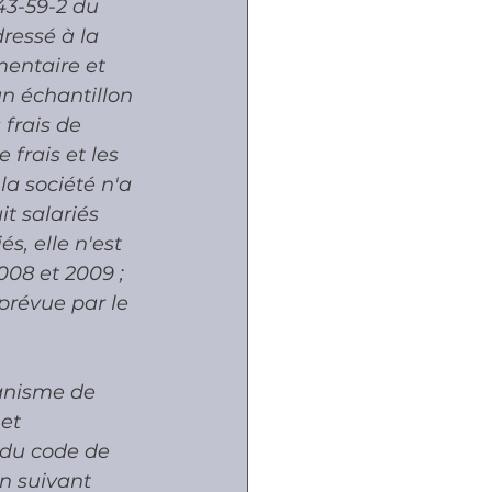
43-59-2 du 
dressé à la 
mentaire et 
un échantillon 
 frais de 
frais et les 
la société n'a 
t salariés 
és, elle n'est 
008 et 2009 ; 
prévue par le 
ganisme de 
et 
2 du code de 
on suivant 