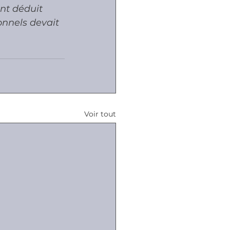
nt déduit 
onnels devait 
Voir tout