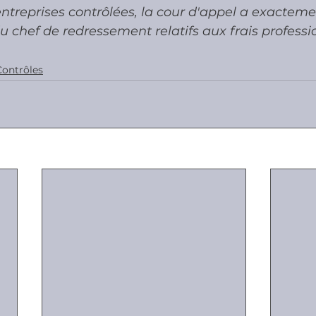
ntreprises contrôlées, la cour d'appel a exacteme
u chef de redressement relatifs aux frais professi
Contrôles