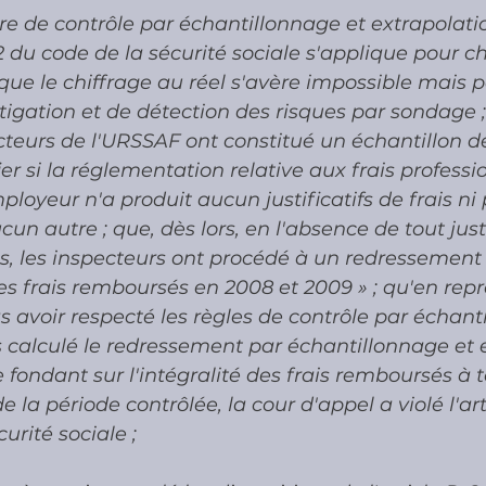
re de contrôle par échantillonnage et extrapolati
-2 du code de la sécurité sociale s'applique pour ch
ue le chiffrage au réel s'avère impossible mais p
tigation et de détection des risques par sondage ;
ecteurs de l'URSSAF ont constitué un échantillon de
ier si la réglementation relative aux frais professi
ployeur n'a produit aucun justificatifs de frais ni 
cun autre ; que, dès lors, en l'absence de tout justi
ls, les inspecteurs ont procédé à un redressement 
 des frais remboursés en 2008 et 2009 » ; qu'en rep
 avoir respecté les règles de contrôle par échant
 calculé le redressement par échantillonnage et 
 fondant sur l'intégralité des frais remboursés à t
e la période contrôlée, la cour d'appel a violé l'art
urité sociale ;