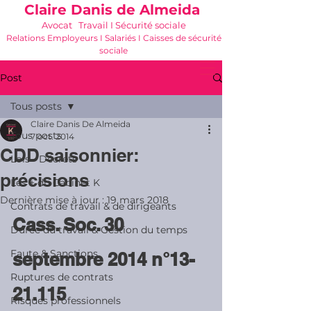
Claire Danis de Almeida
Avocat Travail I Sécurité sociale
Relations Employeurs I Salariés I Caisses de sécurité
sociale
06 21 68 16 26
-
cdda@cabinetk.net
Post
Tous posts
Claire Danis De Almeida
Tous posts
7 oct. 2014
CDD saisonnier:
Lois - Décrets
précisions
Les + du Cabinet K
Dernière mise à jour :
19 mars 2018
Contrats de travail & de dirigeants
Cass. Soc. 30 
Durée du travail & Gestion du temps
Faute & Sanctions
septembre 2014 n°13-
Ruptures de contrats
21.115 
Risques professionnels