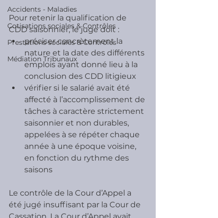
Accidents - Maladies
Pour retenir la qualification de 
Cotisations sociales & Contrôles
CDD saisonnier, le juge doit :
préciser concrètement la 
Prestations sociales & Contrôles
nature et la date des différents 
Médiation Tribunaux
emplois ayant donné lieu à la 
conclusion des CDD litigieux
vérifier si le salarié avait été 
affecté à l’accomplissement de 
tâches à caractère strictement 
saisonnier et non durables, 
appelées à se répéter chaque 
année à une époque voisine, 
en fonction du rythme des 
saisons
Le contrôle de la Cour d’Appel a 
été jugé insuffisant par la Cour de 
Cassation. La Cour d’Appel avait 