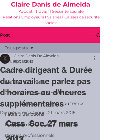
Claire Danis de Almeida
Avocat Travail I Sécurité sociale
Relations Employeurs I Salariés I Caisses de sécurité
sociale
06 21 68 16 26
-
cdda@cabinetk.net
Post
Tous posts
Claire Danis De Almeida
Tous posts
8 avr. 2013
Cadre dirigeant & Durée
Lois - Décrets
du travail: ne parlez pas
Les + du Cabinet K
d'horaires ou d'heures
Contrats de travail & de dirigeants
supplémentaires
Durée du travail & Gestion du temps
Dernière mise à jour :
21 mars 2018
Faute & Sanctions
Cass  Soc. 27 mars 
Ruptures de contrats
Risques professionnels
2013  