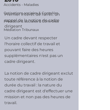
Accidents - Maladies
Cotisations sociales & Contrôles
Premier intérêt de l'arrêt: un 
rappel de la notion de cadre 
Prestations sociales & Contrôles
dirigeant
Médiation Tribunaux
Un cadre devant respecter 
l'horaire collectif de travail et 
pouvant faire des heures 
supplémentaires n'est pas un 
cadre dirigeant.
La notion de cadre dirigeant exclut 
toute référence à la notion de 
durée du travail : la nature du 
cadre dirigeant est d'effectuer une 
mission et non pas des heures de 
travail.