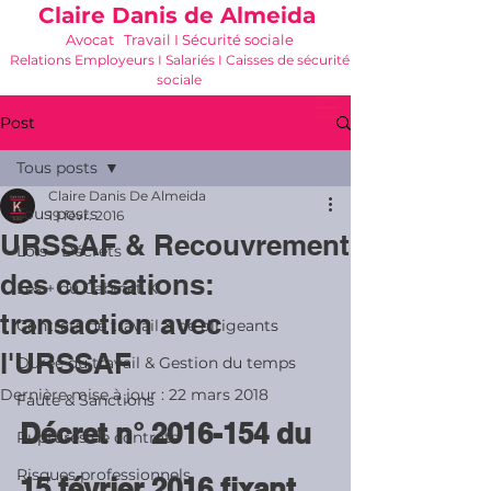
Claire Danis de Almeida
Avocat Travail I Sécurité sociale
Relations Employeurs I Salariés I Caisses de sécurité
sociale
06 21 68 16 26
-
cdda@cabinetk.net
Post
Tous posts
Claire Danis De Almeida
Tous posts
19 févr. 2016
URSSAF & Recouvrement
Lois - Décrets
des cotisations:
Les + du Cabinet K
transaction avec
Contrats de travail & de dirigeants
l'URSSAF
Durée du travail & Gestion du temps
Dernière mise à jour :
22 mars 2018
Faute & Sanctions
Décret n° 2016-154 du 
Ruptures de contrats
Risques professionnels
15 février 2016 fixant 