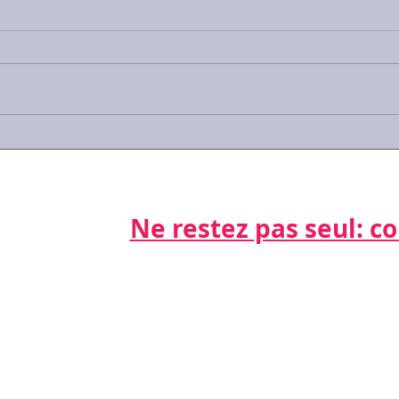
#Covid-19 : les réponses
#Cov
aux questions que vous
activ
vous posez
sala
Ne restez pas seul: cont
Par télépho
nts
06 21 68 16