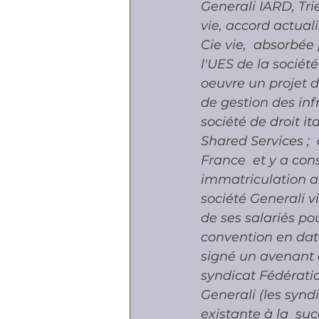
Generali IARD, Tri
vie, accord actuali
Cie vie,  absorbée 
l'UES de la sociét
oeuvre un projet d
de gestion des inf
société de droit it
Shared Services ;  
France  et y a cons
immatriculation au
société Generali v
de ses salariés pou
convention en dat
signé un avenant à 
syndicat Fédératio
Generali (les syndi
existante à la  suc