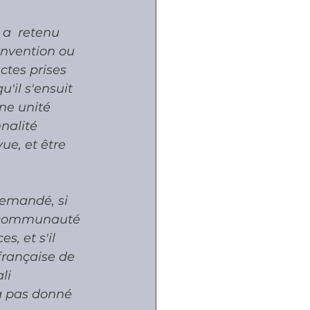
a  retenu 
onvention ou 
ctes prises 
'il s'ensuit 
ne unité 
nalité 
ue, et être 
demandé, si 
la communauté 
, et s'il 
française de 
li 
a pas donné 