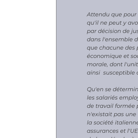
Attendu que pour r
qu'il ne peut y av
par décision de ju
dans l'ensemble de
que chacune des p
économique et soci
morale, dont l'uni
ainsi  susceptible 
Qu'en se détermina
les salariés emplo
de travail formée p
n'existait pas une
la société italien
assurances et l'UE