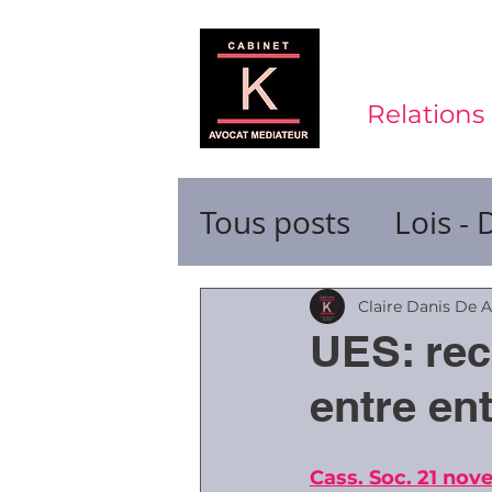
Relations 
Tous posts
Lois - 
Contrats de trava
Claire Danis De 
UES: rec
Durée du travail
entre en
Ruptures de cont
Cass. Soc. 21 nov