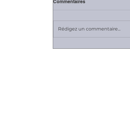
Commentaires
Rédigez un commentaire...
#Covid-19: fermeture des
juridictions, sauf
contentieux essentiels
Plan du site
Cabinet K, Avocat
Employeurs I Salariés I Entreprises
Vos relations sont difficiles ...
Contrats de travail et de dirigea
Durée du travail & Gestion du
temps
Faute & Sanctions
Ruptures du contrat