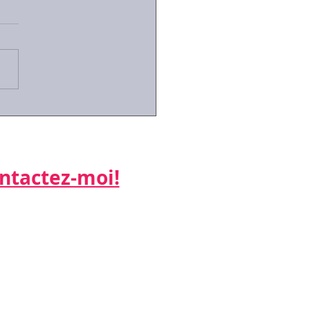
id-19: la mise en
ité partielle des
riés
actez-moi!​​​​​
ne:
 26