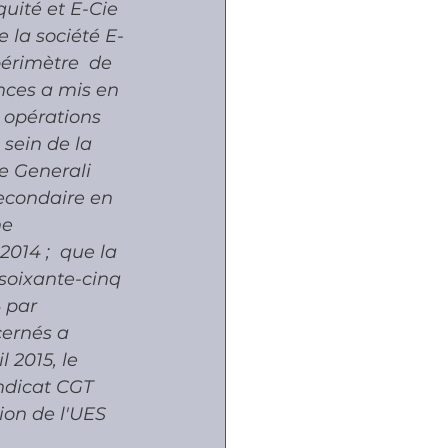
uité et E-Cie 
e la société E-
périmètre  de 
nces a mis en 
 opérations 
sein de la 
ue Generali 
secondaire en 
e  
014 ;  que la 
-soixante-cinq 
 par 
ernés a 
 2015, le 
ndicat CGT 
sion de l'UES 