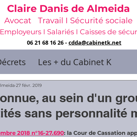
Claire Danis de Almeida
Avocat Travail I Sécurité sociale
Employeurs I Salariés I Caisses de sécur
06 21 68 16 26 -
cdda@cabinetk.net
Décrets
Les + du Cabinet K
il & de dirigeants
Almeida
27 févr. 2019
onnue, au sein d'un gro
 & Gestion du temps
Faute & San
tités sans personnalité 
rats
Risques professionnels
embre 2018 n°16-27.690
: la Cour de Cassation ap