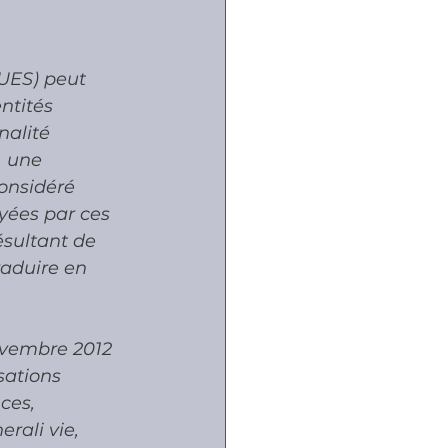
UES) peut 
ntités 
nalité 
, une 
onsidéré 
yées par ces 
ésultant de 
raduire en  
novembre 2012 
sations 
ces, 
rali vie, 