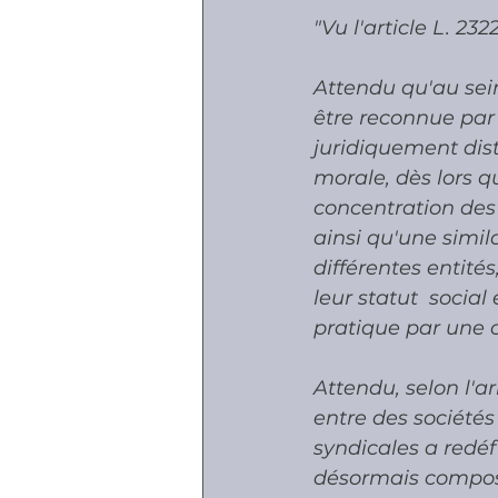
"Vu l'article L. 23
Attendu qu'au sei
être reconnue par 
juridiquement dist
morale, dès lors qu
concentration des 
ainsi qu'une simil
différentes entité
leur statut  social
pratique par une c
Attendu, selon l'a
entre des sociétés
syndicales a redéf
désormais composé