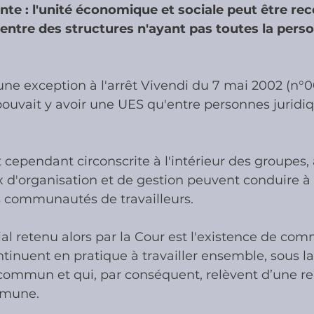
nte : l'unité économique et sociale peut être re
 entre des structures n'ayant pas toutes la perso
ies
Cotisations sociales & Contr
une exception à l'arrêt Vivendi du 7 mai 2002 (n°0
les & Contrôles
Médiation Tribu
 pouvait y avoir une UES qu'entre personnes jurid
t cependant circonscrite à l'intérieur des groupes, 
 d'organisation et de gestion peuvent conduire à 
 communautés de travailleurs.
ial retenu alors par la Cour est l'existence de c
ntinuent en pratique à travailler ensemble, sous la
commun et qui, par conséquent, relèvent d’une re
mmune.