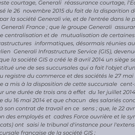
este courtage, Generali  réassurance courtage, l'Eq
sé le 26  novembre 2015 du fait de la disparition d
par la société Generali vie, et de l'entrée dans le 
é Generali France ; que le groupe Generali  assura
e centralisation et de  mutualisation de certaines
rastructures  informatiques, désormais réunies au 
alien  Generali Infrastructure Service (GIS), deven
que la société GIS a créé le 8 avril 2014 un siège 
titué une de ses succursales qui a fait l'objet d'un
 registre du commerce et des sociétés le 27 mai 2
ie a mis à la disposition de cette succursale  cent
r une durée de trois ans à effet  du 1er juillet 2014
e du 16 mai 2014 et que chacun  des salariés conc
son contrat de travail en ce  sens ; que, le 22 avril
n des employés et  cadres Force ouvrière et le sy
cats) ont  saisi le tribunal d'instance pour l'exten
cursale française de la société GIS ;