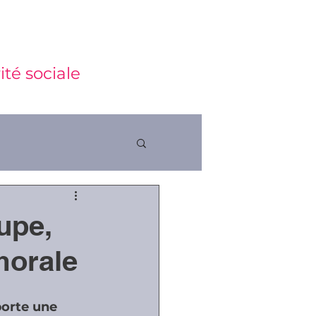
ité sociale
upe,
ctions
morale
porte une 