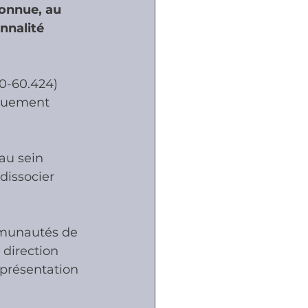
connue, au 
nnalité 
ôles
0-60.424) 
naux
iquement 
au sein 
dissocier 
ommunautés de 
 direction 
présentation 