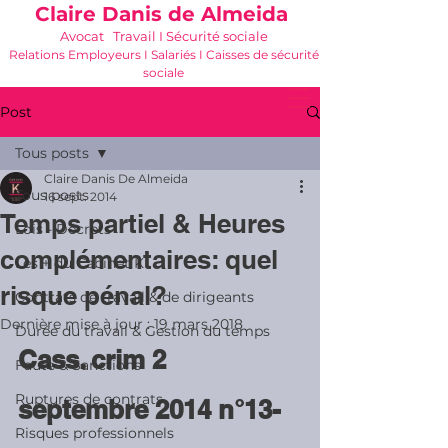
Claire Danis de Almeida
Avocat Travail I Sécurité sociale
Relations Employeurs I Salariés I Caisses de sécurité
sociale
06 21 68 16 26
-
cdda@cabinetk.net
Post
Tous posts
Claire Danis De Almeida
Tous posts
16 sept. 2014
Temps partiel & Heures
Lois - Décrets
complémentaires: quel
Les + du Cabinet K
risque pénal?
Contrats de travail & de dirigeants
Dernière mise à jour :
19 mars 2018
Durée du travail & Gestion du temps
Cass. crim 2 
Faute & Sanctions
Ruptures de contrats
septembre 2014 n°13-
Risques professionnels