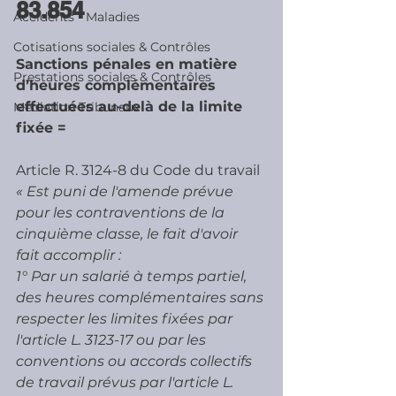
83.854
Accidents - Maladies
Cotisations sociales & Contrôles
Sanctions pénales en matière 
Prestations sociales & Contrôles
d’heures complémentaires 
effectuées au-delà de la limite 
Médiation Tribunaux
fixée =
Article R. 3124-8 du Code du travail
« Est puni de l'amende prévue 
pour les contraventions de la 
cinquième classe, le fait d'avoir 
fait accomplir : 
1° Par un salarié à temps partiel, 
des heures complémentaires sans 
respecter les limites fixées par 
l'article L. 3123-17 ou par les 
conventions ou accords collectifs 
de travail prévus par l'article L. 