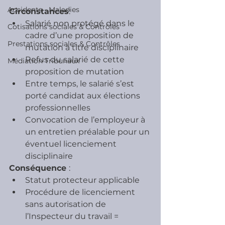
Accidents - Maladies
Circonstances
:
Salarié non protégé dans le 
Cotisations sociales & Contrôles
cadre d’une proposition de 
Prestations sociales & Contrôles
mutation à titre disciplinaire
Refus du salarié de cette 
Médiation Tribunaux
proposition de mutation
Entre temps, le salarié s’est 
porté candidat aux élections 
professionnelles
Convocation de l’employeur à 
un entretien préalable pour un 
éventuel licenciement 
disciplinaire
Conséquence 
:
Statut protecteur applicable
Procédure de licenciement 
sans autorisation de 
l’Inspecteur du travail = 