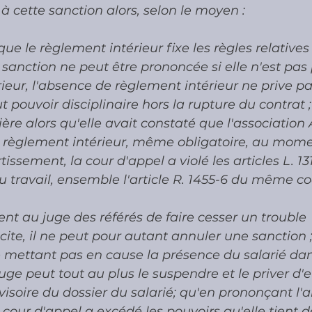
 à cette sanction alors, selon le moyen :
 que le règlement intérieur fixe les règles relatives 
 sanction ne peut être prononcée si elle n'est pas
ieur, l'absence de règlement intérieur ne prive pa
t pouvoir disciplinaire hors la rupture du contrat ;
lière alors qu'elle avait constaté que l'associatio
n règlement intérieur, même obligatoire, au mome
ssement, la cour d'appel a violé les articles L. 1311-
du travail, ensemble l'article R. 1455-6 du même co
ient au juge des référés de faire cesser un trouble 
cite, il ne peut pour autant annuler une sanction 
 mettant pas en cause la présence du salarié dans
 juge peut tout au plus le suspendre et le priver d'ef
ovisoire du dossier du salarié; qu'en prononçant l'
 cour d'appel a excédé les pouvoirs qu'elle tient de 