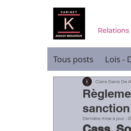
Relations 
Tous posts
Lois - 
Contrats de trava
Claire Danis De 
Règlemen
Durée du travail
sanction
Dernière mise à jour :
2
Cass. So
Ruptures de cont