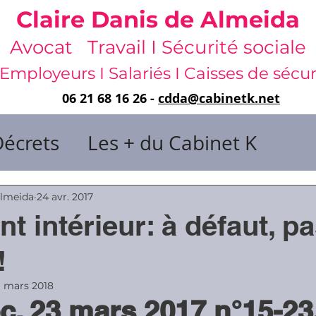
Claire Danis de Almeida
Avocat Travail I Sécurité sociale
Employeurs I Salariés I Caisses de sécur
06 21 68 16 26 -
cdda@cabinetk.net
Décrets
Les + du Cabinet K
il & de dirigeants
Almeida
24 avr. 2017
t intérieur: à défaut, p
 & Gestion du temps
Faute & San
!
1 mars 2018
c. 23 mars 2017 n°15-23
rats
Risques professionnels