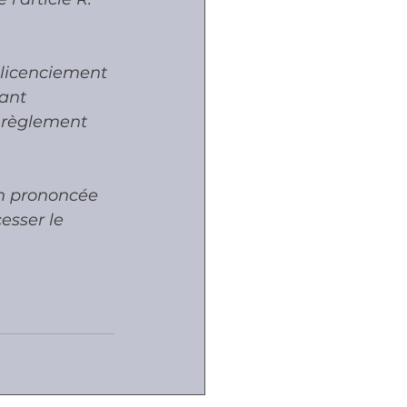
 licenciement 
ant 
e règlement 
on prononcée 
esser le 