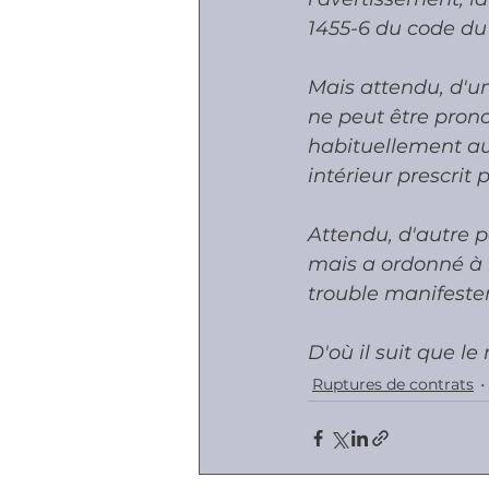
1455-6 du code du t
Mais attendu, d'un
ne peut être pron
habituellement au 
intérieur prescrit p
Attendu, d'autre p
mais a ordonné à l
trouble manifesteme
D'où il suit que l
Ruptures de contrats