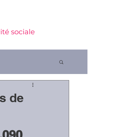
ité sociale
as de
ctions
.090