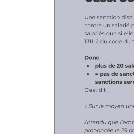
Une sanction disci
Accidents - Malad
contre un salarié
salariés que si ell
1311-2 du code du t
Prestations socia
Donc
plus de 20 sal
= pas de sanct
sanctions sero
C’est dit !
« Sur le moyen uni
Attendu que l'empl
prononcée le 29 oc