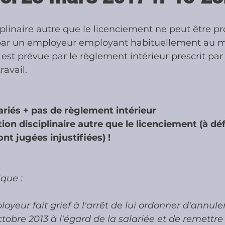
plinaire autre que le licenciement ne peut être p
ies
Cotisations sociales & Contr
 par un employeur employant habituellement au m
e est prévue par le règlement intérieur prescrit par l
ravail.
les & Contrôles
Médiation Tribu
ariés + pas de règlement intérieur
ion disciplinaire autre que le licenciement (à déf
nt jugées injustifiées) !
que :
oyeur fait grief à l'arrêt de lui ordonner d'annuler
tobre 2013 à l'égard de la salariée et de remettre 