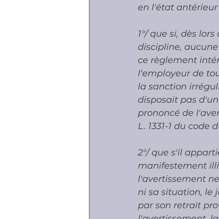
en l'état antérieur
1°/ que si, dès lors
discipline, aucune
ce règlement intér
l'employeur de tou
la sanction irrégu
disposait pas d'u
prononcé de l'averti
L. 1331-1 du code 
2°/ que s'il appart
manifestement illi
l'avertissement ne
ni sa situation, le
par son retrait pr
l'avertissement, la