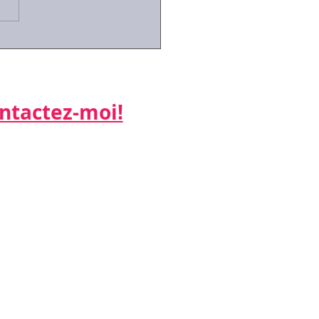
munication non
ale: détecter,
rendre, utiliser...
actez-moi!​​​​​
ne:
 26
:
k.net