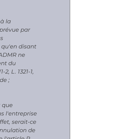
à la 
 prévue par 
s 
 qu'en disant 
n ADMR ne 
nt du 
2, L. 1321-1, 
de ;
; que 
 l'entreprise 
fet, serait-ce 
annulation de 
l'article R. 