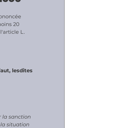
rononcée 
ôles
oins 20 
'article L. 
naux
aut, lesdites 
 la sanction 
la situation 