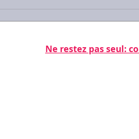
Journée Les RH parlent aux
Com
RH...
verb
comp
Ne restez pas seul: cont
Par télépho
nts
06 21 68 16
Par email
cdda@cabinet