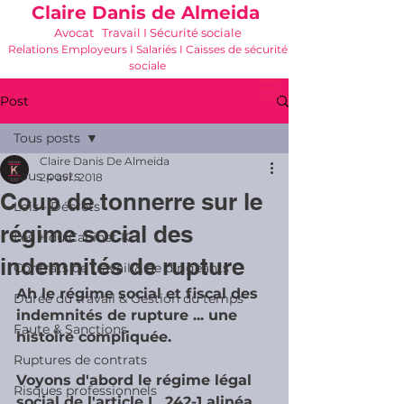
Claire Danis de Almeida
Avocat Travail I Sécurité sociale
Relations Employeurs I Salariés I Caisses de sécurité
sociale
06 21 68 16 26
-
cdda@cabinetk.net
Post
Tous posts
Claire Danis De Almeida
Tous posts
24 avr. 2018
Coup de tonnerre sur le
Lois - Décrets
régime social des
Les + du Cabinet K
indemnités de rupture
Contrats de travail & de dirigeants
Ah le régime social et fiscal des 
Durée du travail & Gestion du temps
indemnités de rupture ... une 
Faute & Sanctions
histoire compliquée.
Ruptures de contrats
Voyons d'abord le régime légal 
Risques professionnels
social de l'article L. 242-1 alinéa 