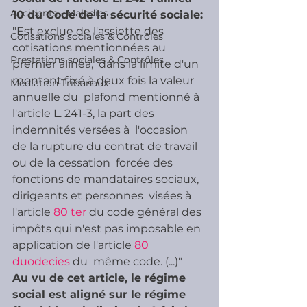
Accidents - Maladies
10 du Code de la sécurité sociale:
"Est exclue de l'assiette des 
Cotisations sociales & Contrôles
cotisations mentionnées au 
Prestations sociales & Contrôles
premier alinéa,  dans la limite d'un 
montant fixé à deux fois la valeur 
Médiation Tribunaux
annuelle du  plafond mentionné à 
l'article L. 241-3, la part des 
indemnités versées à  l'occasion 
de la rupture du contrat de travail 
ou de la cessation  forcée des 
fonctions de mandataires sociaux, 
dirigeants et personnes  visées à 
l'article 
80 ter 
du code général des 
impôts qui n'est pas imposable en 
application de l'article 
80 
duodecies 
du  même code. (...)" 
Au vu de cet article, le régime 
social est aligné sur le régime 