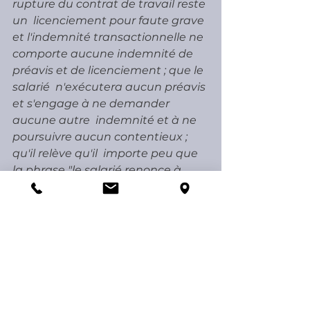
rupture du contrat de travail reste 
un  licenciement pour faute grave 
et l'indemnité transactionnelle ne  
comporte aucune indemnité de 
préavis et de licenciement ; que le 
salarié  n'exécutera aucun préavis 
et s'engage à ne demander 
aucune autre  indemnité et à ne 
poursuivre aucun contentieux ; 
qu'il relève qu'il  importe peu que 
la phrase "le salarié renonce à 
demander une indemnité  de 
préavis" ne figure pas en toutes 
lettres dans chaque document 
alors  que ce dernier "renonce 
expressément à toute demande 
tendant au paiement  de toute 
indemnité et/ou somme de toute 
nature résultant de la  conclusion, 