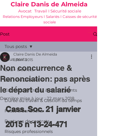
Claire Danis de Almeida
Avocat Travail I Sécurité sociale
Relations Employeurs I Salariés I Caisses de sécurité
sociale
06 21 68 16 26
-
cdda@cabinetk.net
Post
Tous posts
Claire Danis De Almeida
Tous posts
5 févr. 2015
Non concurrence &
Lois - Décrets
Renonciation: pas après
Les + du Cabinet K
le départ du salarié
Contrats de travail & de dirigeants
Dernière mise à jour :
22 mars 2018
Durée du travail & Gestion du temps
Cass. Soc. 21 janvier 
Faute & Sanctions
Ruptures de contrats
2015 n°13-24-471
Risques professionnels