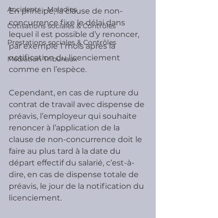
Accidents - Maladies
En principe, la clause de non-
concurrence fixe le délai dans 
Cotisations sociales & Contrôles
lequel il est possible d’y renoncer, 
Prestations sociales & Contrôles
par exemple 1 mois après la 
notification du licenciement 
Médiation Tribunaux
comme en l’espèce.
Cependant, en cas de rupture du 
contrat de travail avec dispense de 
préavis, l’employeur qui souhaite 
renoncer à l’application de la 
clause de non-concurrence doit le 
faire au plus tard à la date du 
départ effectif du salarié, c’est-à-
dire, en cas de dispense totale de 
préavis, le jour de la notification du 
licenciement.