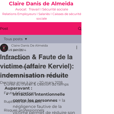
Claire Danis de Almeida
Avocat Travail I Sécurité sociale
Relations Employeurs I Salariés I Caisses de sécurité
sociale
06 21 68 16 26
-
cdda@cabinetk.net
Post
Tous posts
Claire Danis De Almeida
Tous posts
1 avr. 2014
Infraction & Faute de la
Lois - Décrets
victime (affaire Kerviel):
Les + du Cabinet K
indemnisation réduite
Contrats de travail & de dirigeants
Dernière mise à jour :
20 mars 2018
Durée du travail & Gestion du temps
Auparavant : 
Faute & Sanctions
Infraction intentionnelle 
contre les personnes
 = la 
Ruptures de contrats
négligence fautive de la 
Risques professionnels
victime permet de réduire son 