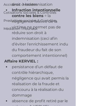
droit à indemnisation
Accidents - Maladies
Infraction intentionnelle 
Cotisations sociales & Contrôles
contre les biens
 = la 
Prestations sociales & Contrôles
négligence fautive de la 
victime ne permet pas de 
Médiation Tribunaux
réduire son droit à 
indemnisation (ceci afin 
d’éviter l’enrichissement indu 
du fraudeur du fait de son 
comportement intentionnel)
Affaire KERVIEL : 
persistance d’un défaut de 
contrôle hiérarchique, 
négligence qui avait permis la 
réalisation de la fraude et 
concouru à la réalisation du 
dommage
absence de profit retiré par le 