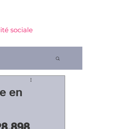
ité sociale
le en
ctions
28.898