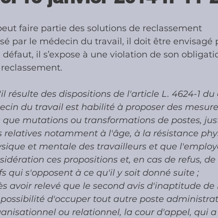
 peut faire partie des solutions de reclassement
ies
Cotisations sociales & Contr
isé par le médecin du travail, il doit être envisagé 
 défaut, il s’expose à une violation de son obligati
 reclassement.
les & Contrôles
Médiation Tribu
l résulte des dispositions de l'article L. 4624-1 du
ecin du travail est habilité à proposer des mesure
es que mutations ou transformations de postes, just
 relatives notamment à l'âge, à la résistance phy
ysique et mentale des travailleurs et que l'employ
idération ces propositions et, en cas de refus, de 
s qui s'opposent à ce qu'il y soit donné suite ;
s avoir relevé que le second avis d'inaptitude de l
a possibilité d'occuper tout autre poste administrat
anisationnel ou relationnel, la cour d'appel, qui 