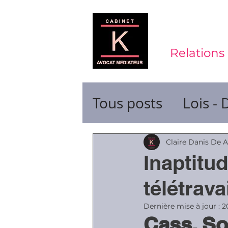
Relations 
Tous posts
Lois - 
Contrats de trava
Claire Danis De 
Inaptitu
Durée du travail
télétrava
Dernière mise à jour :
2
Cass. So
Ruptures de cont