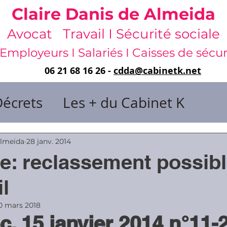
Claire Danis de Almeida
Avocat Travail I Sécurité sociale
Employeurs I Salariés I Caisses de sécur
06 21 68 16 26 -
cdda@cabinetk.net
Décrets
Les + du Cabinet K
il & de dirigeants
Almeida
28 janv. 2014
de: reclassement possib
 & Gestion du temps
Faute & San
il
0 mars 2018
c. 15 janvier 2014 n°11-
rats
Risques professionnels