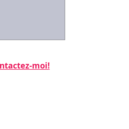
actez-moi!​​​​​
ne:
 26
id-19: la mise en
ité partielle des
riés
: