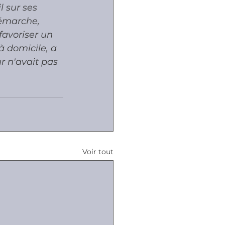
 sur ses 
démarche, 
favoriser un 
 domicile, a 
r n'avait pas 
Voir tout