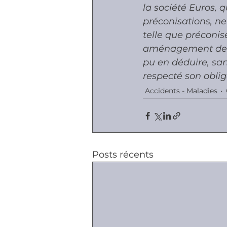
la société Euros, 
préconisations, ne
telle que préconis
aménagement de l'e
pu en déduire, san
respecté son obli
Accidents - Maladies
Posts récents