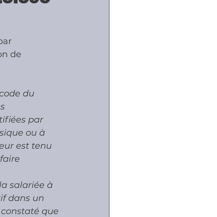
ôles
par 
on de 
naux
 code du 
s 
ifiées par 
sique ou à 
eur est tenu 
faire 
a salariée à 
if dans un 
a constaté que 