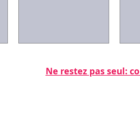
Ne restez pas seul: cont
Par télépho
nts
06 21 68 16
#Covid-19 : les réponses
#Cov
aux questions que vous
activ
vous posez
sala
Par email