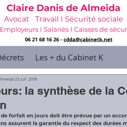
Claire Danis de Almeida
Avocat Travail I Sécurité sociale
Employeurs I Salariés I Caisses de sécur
06 21 68 16 26 -
cdda@cabinetk.net
Décrets
Les + du Cabinet K
il & de dirigeants
Almeida
23 juil. 2018
ours: la synthèse de la 
 & Gestion du temps
Faute & San
on
e forfait en jours doit être prévue par un accord
rats
Risques professionnels
ions assurent la garantie du respect des durées 