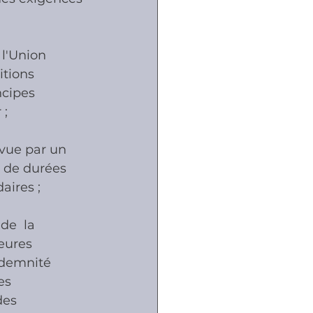
 l'Union 
tions 
ncipes 
 ;
évue par un 
t de durées 
aires ;
e  la 
eures 
ndemnité 
es 
des 