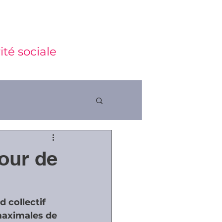
ité sociale
Cour de
ctions
 collectif 
maximales de 