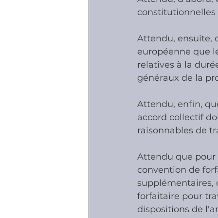
constitutionnelles 
Attendu, ensuite, q
européenne que le
relatives à la dur
généraux de la prot
Attendu, enfin, qu
accord collectif do
raisonnables de tr
Attendu que pour 
convention de for
supplémentaires, 
forfaitaire pour tra
dispositions de l'a