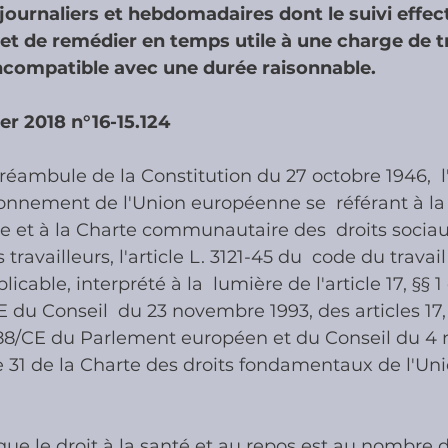
 journaliers et hebdomadaires dont le suivi effect
t de remédier en temps utile à une charge de tr
ies
Cotisations sociales & Contr
ncompatible avec une durée raisonnable.
ier 2018 n°16-15.124
les & Contrôles
Médiation Tribu
préambule de la Constitution du 27 octobre 1946,  l'
tionnement de l'Union européenne se  référant à la
e et à la Charte communautaire des  droits sociau
availleurs, l'article L. 3121-45 du  code du travail
icable, interprété à la  lumière de l'article 17, §§ 1 
 du Conseil  du 23 novembre 1993, des articles 17, §
3/88/CE du Parlement européen et du Conseil du 4
cle 31 de la Charte des droits fondamentaux de l'Uni
que le droit à la santé et au repos est au nombre 