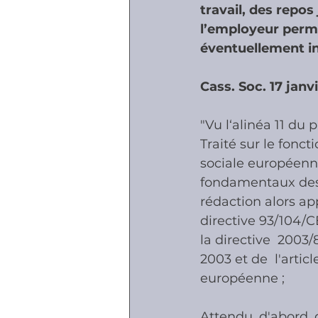
travail, des repos
l’employeur perme
Accidents - Malad
éventuellement i
Cass. Soc. 17 janv
Prestations socia
"Vu l‘alinéa 11 du 
Traité sur le fonc
sociale européenn
fondamentaux des tr
rédaction alors appl
directive 93/104/CE
la directive  200
2003 et de  l'arti
européenne ;
Attendu, d'abord, 