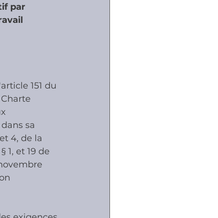
if par 
avail 
ôles
naux
article 151 du 
 Charte 
x 
 dans sa 
et 4, de la 
 1, et 19 de 
 novembre 
on 
des exigences 