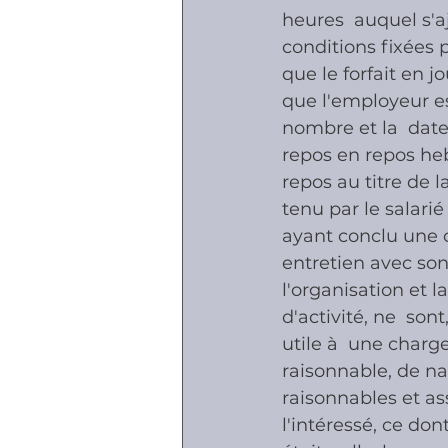
heures  auquel s'a
conditions fixées p
que le forfait en 
que l'employeur es
nombre et la  date 
repos en repos he
repos au titre de 
tenu par le salarié
ayant conclu une c
entretien avec so
l'organisation et l
d'activité, ne  so
utile à  une charg
raisonnable, de nat
raisonnables et as
l'intéressé, ce don