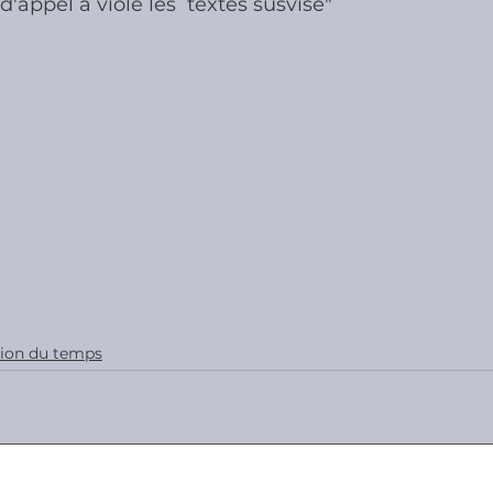
 d'appel a violé les  textes susvisé"
tion du temps