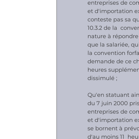
entreprises de co
et d'importation e
conteste pas sa qua
10.3.2 de la  conve
nature à répondre 
que la salariée, qu
la convention forfa
demande de ce che
heures supplémenta
dissimulé ;
Qu'en statuant ains
du 7 juin 2000 pri
entreprises de co
et d'importation e
se bornent à prévo
d'au moins 11  he