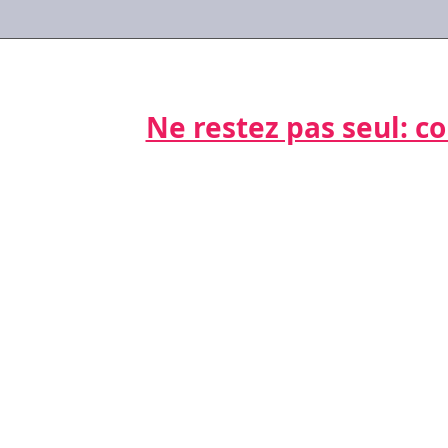
de la durée...
Temp
preu
reve
Ne restez pas seul: cont
Par télépho
nts
06 21 68 16
Par email
cdda@cabinet
s