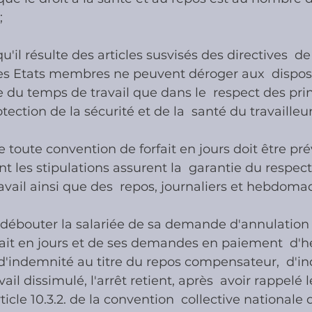
;
u'il résulte des articles susvisés des directives  de
s Etats membres ne peuvent déroger aux  disposi
ée du temps de travail que dans le  respect des pri
ection de la sécurité et de la  santé du travailleur
e toute convention de forfait en jours doit être pr
nt les stipulations assurent la  garantie du respec
avail ainsi que des  repos, journaliers et hebdomad
débouter la salariée de sa demande d'annulation d
fait en jours et de ses demandes en paiement  d'h
d'indemnité au titre du repos compensateur,  d'i
vail dissimulé, l'arrêt retient, après  avoir rappelé l
rticle 10.3.2. de la convention  collective nationale 