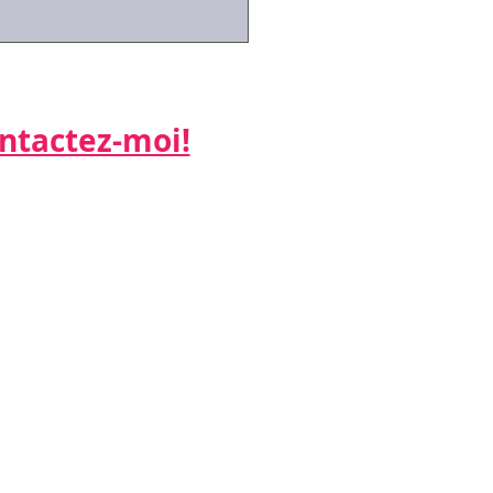
s partiel : la bonne
ve pour la bonne
ndication
actez-moi!​​​​​
ne:
 26
:
k.net