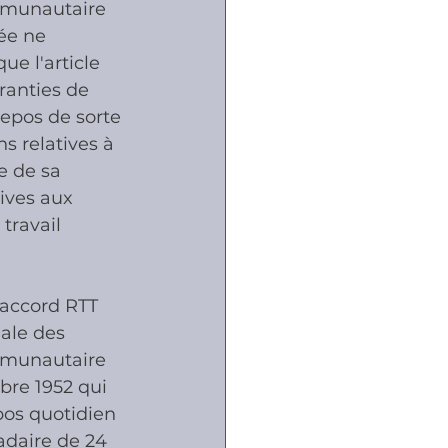
mmunautaire 
ée ne 
ue l'article 
ranties de  
repos de sorte 
s relatives à 
e de sa 
ives aux 
travail 
l'accord RTT 
ale des 
mmunautaire 
bre 1952 qui 
pos quotidien 
daire de 24 