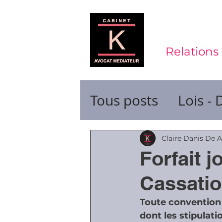
Relations 
Tous posts
Lois - 
Contrats de trava
Claire Danis De 
Forfait j
Durée du travail
Cassati
Toute convention d
Ruptures de cont
dont les stipulat