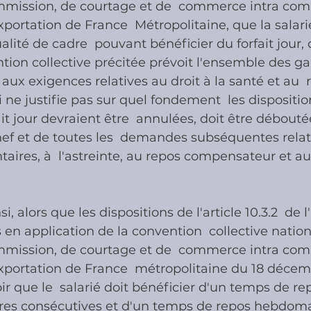
mmission, de courtage et de  commerce intra co
xportation de France  Métropolitaine, que la salari
lité de cadre  pouvant bénéficier du forfait jour, q
ntion collective précitée prévoit l'ensemble des ga
aux exigences relatives au droit à la santé et au  
i ne justifie pas sur quel fondement  les disposition
it jour devraient être  annulées, doit être débouté
f et de toutes les  demandes subséquentes relat
ires, à  l'astreinte, au repos compensateur et au 
i, alors que les dispositions de l'article 10.3.2  de 
s en application de la convention  collective nation
mmission, de courtage et de  commerce intra co
xportation de France  métropolitaine du 18 décem
ir que le  salarié doit bénéficier d'un temps de re
ures consécutives et d'un temps de repos hebdoma