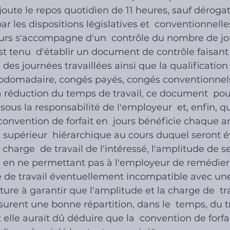
joute le repos quotidien de 11 heures, sauf dérogat
ar les dispositions législatives et  conventionnelle
jours s'accompagne d'un  contrôle du nombre de jour
t tenu  d'établir un document de contrôle faisant 
des journées travaillées ainsi que la qualification 
bdomadaire, congés payés, congés conventionnels 
la réduction du temps de travail, ce document  pou
 sous la responsabilité de l'employeur  et, enfin, qu
onvention de forfait en  jours bénéficie chaque a
n supérieur  hiérarchique au cours duquel seront 
a charge  de travail de l'intéressé, l'amplitude de s
nt, en ne permettant pas à l'employeur de remédie
e de travail éventuellement incompatible avec une
ure à garantir que l'amplitude et la charge de  tra
surent une bonne répartition, dans le  temps, du tr
t elle aurait dû déduire que la  convention de forfai