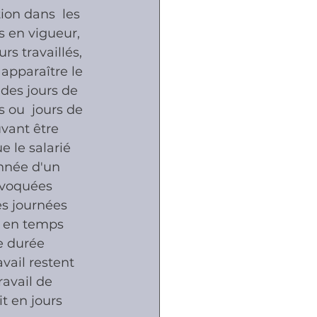
ion dans  les 
s en vigueur, 
s travaillés, 
apparaître le 
des jours de  
ou  jours de 
vant être 
e le salarié 
nnée d'un 
évoquées 
es journées 
r en temps 
 durée  
vail restent 
avail de 
t en jours 