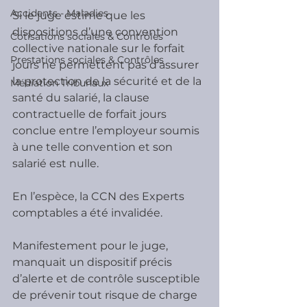
Accidents - Maladies
Si le juge estime que les 
dispositions d’une convention 
Cotisations sociales & Contrôles
collective nationale sur le forfait 
Prestations sociales & Contrôles
jours ne permettent pas d’assurer 
la protection de la sécurité et de la 
Médiation Tribunaux
santé du salarié, la clause 
contractuelle de forfait jours 
conclue entre l’employeur soumis 
à une telle convention et son 
salarié est nulle.
En l’espèce, la CCN des Experts 
comptables a été invalidée.
Manifestement pour le juge, 
manquait un dispositif précis 
d’alerte et de contrôle susceptible 
de prévenir tout risque de charge 