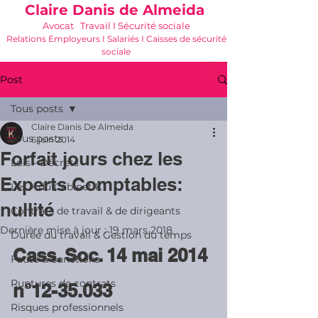
Claire Danis de Almeida
Avocat Travail I Sécurité sociale
Relations Employeurs I Salariés I Caisses de sécurité
sociale
06 21 68 16 26
-
cdda@cabinetk.net
Post
Tous posts
Claire Danis De Almeida
Tous posts
6 juin 2014
Forfait jours chez les
Lois - Décrets
Experts Comptables:
Les + du Cabinet K
nullité
Contrats de travail & de dirigeants
Dernière mise à jour :
19 mars 2018
Durée du travail & Gestion du temps
Cass. Soc. 14 mai 2014 
Faute & Sanctions
Ruptures de contrats
n°12-35.033
Risques professionnels