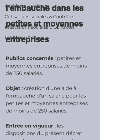
Accidents - Maladies
l'embauche dans les 
Cotisations sociales & Contrôles
petites et moyennes 
Prestations sociales & Contrôles
entreprises
Médiation Tribunaux
Publics concernés
 : petites et 
moyennes entreprises de moins 
de 250 salariés. 
Objet 
: création d'une aide à 
l'embauche d'un salarié pour les 
petites et moyennes entreprises 
de moins de 250 salariés. 
Entrée en vigueur 
: les 
dispositions du présent décret 