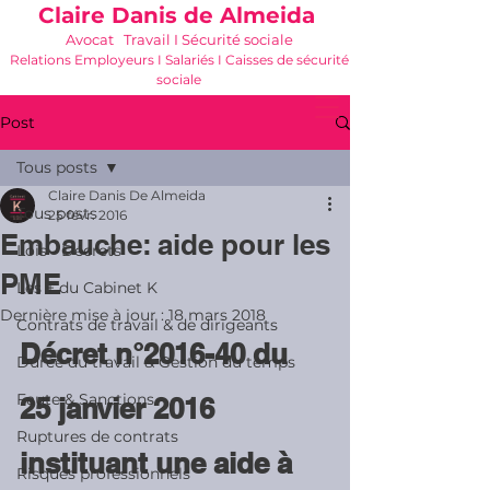
Claire Danis de Almeida
Avocat Travail I Sécurité sociale
Relations Employeurs I Salariés I Caisses de sécurité
sociale
06 21 68 16 26
-
cdda@cabinetk.net
Post
Tous posts
Claire Danis De Almeida
Tous posts
25 févr. 2016
Embauche: aide pour les
Lois - Décrets
PME
Les + du Cabinet K
Dernière mise à jour :
18 mars 2018
Contrats de travail & de dirigeants
Décret n°2016-40 du 
Durée du travail & Gestion du temps
Faute & Sanctions
25 janvier 2016 
Ruptures de contrats
instituant une aide à 
Risques professionnels