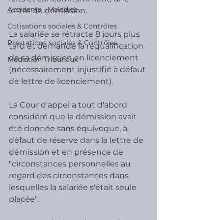
Accidents - Maladies
lettre de démission.
Cotisations sociales & Contrôles
La salariée se rétracte 8 jours plus 
Prestations sociales & Contrôles
tard et demande la requalification 
de sa démission en licenciement 
Médiation Tribunaux
(nécessairement injustifié à défaut 
de lettre de licenciement).
La Cour d'appel a tout d'abord 
considéré que la démission avait 
été donnée sans équivoque, à 
défaut de réserve dans la lettre de 
démission et en présence de 
"circonstances personnelles au 
regard des circonstances dans 
lesquelles la salariée s'était seule 
placée".