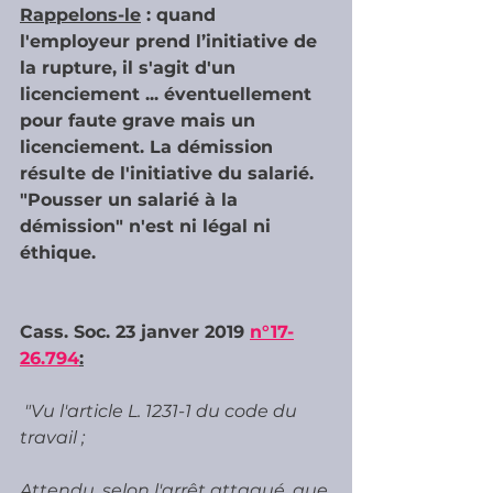
Rappelons-le
 : quand 
l'employeur prend l’initiative de 
la rupture, il s'agit d'un 
licenciement ... éventuellement 
pour faute grave mais un 
licenciement. La démission 
résulte de l'initiative du salarié. 
"Pousser un salarié à la 
démission" n'est ni légal ni 
éthique.
Cass. Soc. 23 janver 2019 
n°17-
26.794
:
 "Vu l'article L. 1231-1 du code du 
travail ;
Attendu, selon l'arrêt attaqué, que 