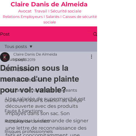
Claire Danis de Almeida
Avocat Travail I Sécurité sociale
Relations Employeurs I Salariés I Caisses de sécurité
sociale
06 21 68 16 26
-
cdda@cabinetk.net
Post
Tous posts
Claire Danis De Almeida
Tous posts
16 sept. 2019
Démission sous la
Lois - Décrets
menace d'une plainte
Les + du Cabinet K
pour vol: valable?
Contrats de travail & de dirigeants
Une salariée de supermarché est 
Durée du travail & Gestion du temps
découverte avec des produits 
Faute & Sanctions
impayés dans son sac. Son 
employeur lui demande de signer 
Ruptures de contrats
une lettre de reconnaissance des 
Risques professionnels
faits et concomitamment, une 