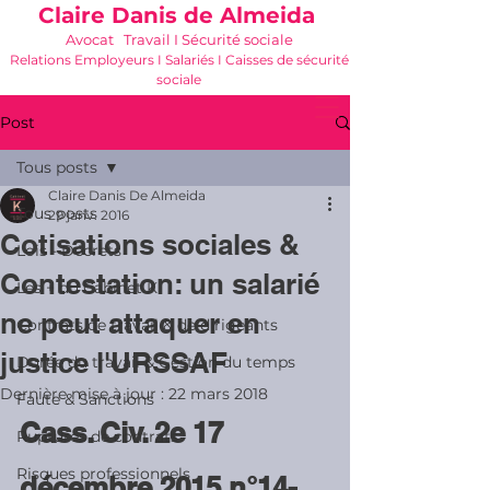
Claire Danis de Almeida
Avocat Travail I Sécurité sociale
Relations Employeurs I Salariés I Caisses de sécurité
sociale
06 21 68 16 26
-
cdda@cabinetk.net
Post
Tous posts
Claire Danis De Almeida
Tous posts
29 janv. 2016
Cotisations sociales &
Lois - Décrets
Contestation: un salarié
Les + du Cabinet K
ne peut attaquer en
Contrats de travail & de dirigeants
justice l'URSSAF
Durée du travail & Gestion du temps
Dernière mise à jour :
22 mars 2018
Faute & Sanctions
Cass. Civ. 2e 17 
Ruptures de contrats
Risques professionnels
décembre 2015 n°14-