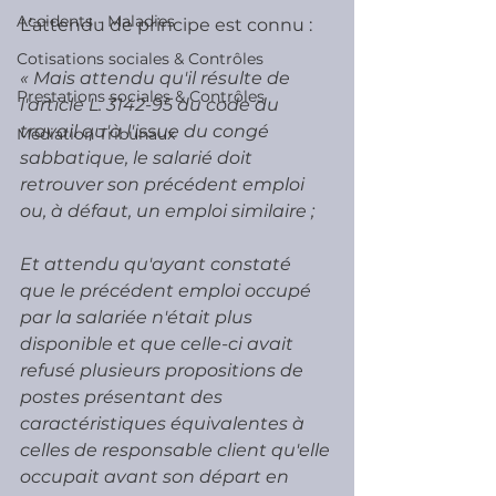
Accidents - Maladies
L’attendu de principe est connu :
Cotisations sociales & Contrôles
« Mais attendu qu'il résulte de 
Prestations sociales & Contrôles
l'article L. 3142-95 du code du 
travail qu'à l'issue du congé 
Médiation Tribunaux
sabbatique, le salarié doit 
retrouver son précédent emploi 
ou, à défaut, un emploi similaire ;
Et attendu qu'ayant constaté 
que le précédent emploi occupé 
par la salariée n'était plus 
disponible et que celle-ci avait 
refusé plusieurs propositions de 
postes présentant des 
caractéristiques équivalentes à 
celles de responsable client qu'elle 
occupait avant son départ en 