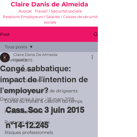
Claire Danis de Almeida
Avocat Travail I Sécurité sociale
Relations Employeurs I Salariés I Caisses de sécurité
sociale
06 21 68 16 26
-
cdda@cabinetk.net
Post
Tous posts
Claire Danis De Almeida
Tous posts
11 juin 2015
Congé sabbatique:
Lois - Décrets
impact de l'intention de
Les + du Cabinet K
l'employeur?
Contrats de travail & de dirigeants
Dernière mise à jour :
18 mars 2018
Durée du travail & Gestion du temps
Cass. Soc 3 juin 2015 
Faute & Sanctions
Ruptures de contrats
n°14-12.245
Risques professionnels