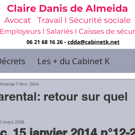
Claire Danis de Almeida
Avocat Travail I Sécurité sociale
Employeurs I Salariés I Caisses de sécur
06 21 68 16 26 -
cdda@cabinetk.net
Décrets
Les + du Cabinet K
il & de dirigeants
Almeida
7 févr. 2014
rental: retour sur quel
 & Gestion du temps
Faute & San
0 mars 2018
c. 15 janvier 2014 n°12-
rats
Risques professionnels