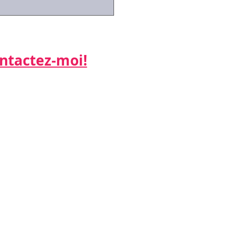
id-19: la mise en
ité partielle des
riés
actez-moi!​​​​​
ne:
 26
:
k.net