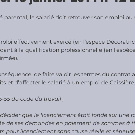
 parental, le salarié doit retrouver son emploi ou
ies
Cotisations sociales & Contr
emploi effectivement exercé (en l’espèce Décoratric
les & Contrôles
Médiation Tribu
dant à la qualification professionnelle (en l’espè
irmée).
onséquence, de faire valoir les termes du contrat 
aits et d’affecter le salarié à un emploi de Caissière
25-55 du code du travail ;
écider que le licenciement était fondé sur une fa
iée de ses demandes en paiement de sommes à ti
 pour licenciement sans cause réelle et sérieuse