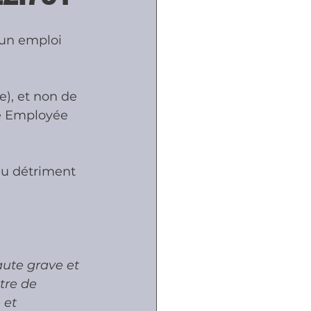
 un emploi 
ôles
e), et non de 
naux
ce Employée 
au détriment 
.
ute grave et 
tre de 
 et 