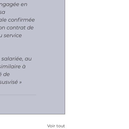
 engagée en 
sa 
ale confirmée 
on contrat de 
u service 
 salariée, au 
imilaire à 
é de 
susvisé »
Voir tout