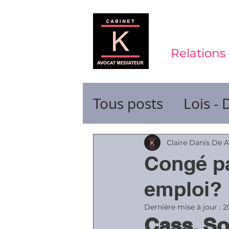
Relations 
Tous posts
Lois - 
Contrats de trava
Claire Danis De 
Congé pa
Durée du travail
emploi?
Dernière mise à jour :
2
Cass. So
Ruptures de cont