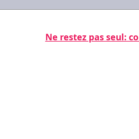
#Covid-19 : les réponses
#Cov
aux questions que vous
activ
vous posez
sala
Ne restez pas seul: cont
Par télépho
nts
06 21 68 16
Par email
cdda@cabinet
s
s