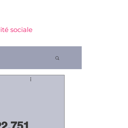
ité sociale
ctions
22.751