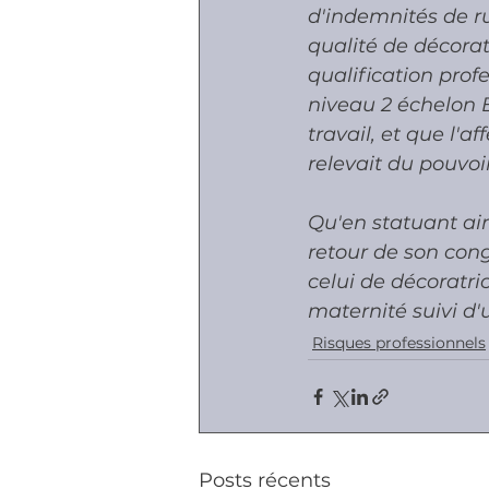
d'indemnités de ru
qualité de décorat
qualification prof
niveau 2 échelon B
travail, et que l'a
relevait du pouvoi
Qu'en statuant ains
retour de son cong
celui de décoratr
maternité suivi d'u
Risques professionnels
Posts récents