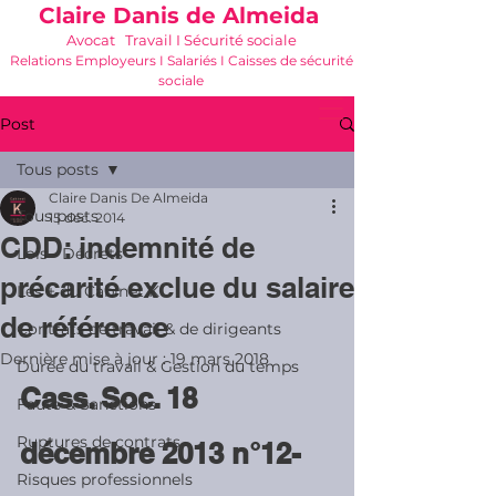
Claire Danis de Almeida
Avocat Travail I Sécurité sociale
Relations Employeurs I Salariés I Caisses de sécurité
sociale
06 21 68 16 26
-
cdda@cabinetk.net
Post
Tous posts
Claire Danis De Almeida
Tous posts
15 déc. 2014
CDD: indemnité de
Lois - Décrets
précarité exclue du salaire
Les + du Cabinet K
de référence
Contrats de travail & de dirigeants
Dernière mise à jour :
19 mars 2018
Durée du travail & Gestion du temps
Cass. Soc. 18 
Faute & Sanctions
Ruptures de contrats
décembre 2013 n°12-
Risques professionnels