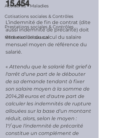
15.454 
Accidents - Maladies
Cotisations sociales & Contrôles
L’indemnité de fin de contrat (dite 
Prestations sociales & Contrôles
aussi indemnité de précarité) doit 
être exclue du calcul du salaire 
Médiation Tribunaux
mensuel moyen de référence du 
salarié.
«
 Attendu que le salarié fait grief à 
l'arrêt d'une part de le débouter 
de sa demande tendant à fixer 
son salaire moyen à la somme de 
2014,28 euros et d'autre part de 
calculer les indemnités de rupture 
allouées sur la base d'un montant 
réduit, alors, selon le moyen :
1°/ que l'indemnité de précarité 
constitue un complément de 