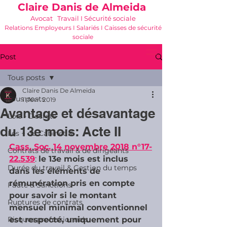
Claire Danis de Almeida
Avocat Travail I Sécurité sociale
Relations Employeurs I Salariés I Caisses de sécurité
sociale
06 21 68 16 26
-
cdda@cabinetk.net
Post
Tous posts
Claire Danis De Almeida
Tous posts
11 févr. 2019
Avantage et désavantage
Lois - Décrets
du 13e mois: Acte II
Les + du Cabinet K
Cass. Soc. 14 novembre 2018 n°17-
Contrats de travail & de dirigeants
22.539
: 
le 13e mois est inclus 
Durée du travail & Gestion du temps
dans les éléments de 
rémunération pris en compte 
Faute & Sanctions
pour savoir si le montant 
Ruptures de contrats
mensuel minimal conventionnel 
Risques professionnels
est respecté, uniquement pour 