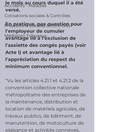
le mois au cours duquel il a été 
Accidents - Maladies
versé.
Cotisations sociales & Contrôles
En pratique, pas question pour 
Prestations sociales & Contrôles
l'employeur de cumuler 
Médiation Tribunaux
avantage lié à l'exclusion de 
l'assiette des congés payés (voir 
Acte I) et avantage lié à 
l'appréciation du respect du 
minimum conventionnel.
"Vu les articles 4.21.1 et 4.21.2 de la 
convention collective nationale  
métropolitaine des entreprises de 
la maintenance, distribution et  
location de matériels agricoles, de 
travaux publics, de bâtiment, de  
manutention, de motoculture de 
plaisance et activités connexes, 