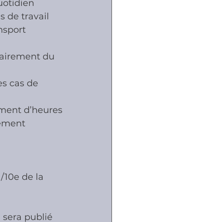
uotidien 
 de travail 
nsport
tairement du 
s cas de 
ément d’heures
lément 
/10e de la 
 sera publié 