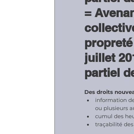
= Avenan
Accidents - Malad
collectiv
propreté
Prestations socia
juillet 2
partiel 
Des droits nouvea
information de
ou plusieurs 
cumul des heu
traçabilité de