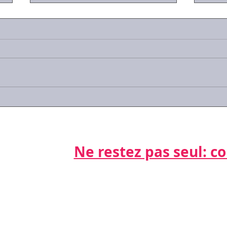
Quid
prov
de 
Avec
11 d
prov
prem
génér
#Covid-19 : les réponses
aux questions que vous
vous posez
Ne restez pas seul: cont
Par télépho
nts
06 21 68 16