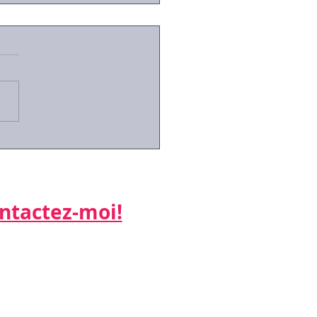
 de l'exécution
isoire devant le conseil
prud'hommes?
 le décret n°2019-1333 du
écembre 2019, l'exécution
isoire des décisions de
ière instance s'est
alisée (article 3)...
actez-moi!​​​​​
ne:
 26