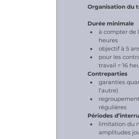
Organisation du t
Durée minimale
à compter de l
heures
objectif à 5 a
pour les contr
travail = 16 h
Contreparties
garanties quan
l’autre)
regroupement d
régulières
Périodes d’interr
limitation du 
amplitudes jou