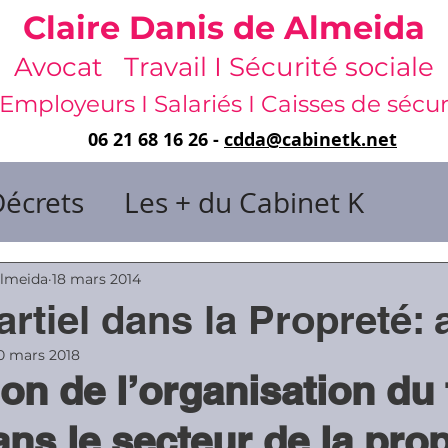
Claire Danis de Almeida
Avocat Travail I Sécurité sociale
Employeurs I Salariés I Caisses de sécur
06 21 68 16 26 -
cdda@cabinetk.net
Décrets
Les + du Cabinet K
il & de dirigeants
Almeida
18 mars 2014
rtiel dans la Propreté:
 & Gestion du temps
Faute & San
0 mars 2018
on de l’organisation du
ans le secteur de la prop
rats
Risques professionnels