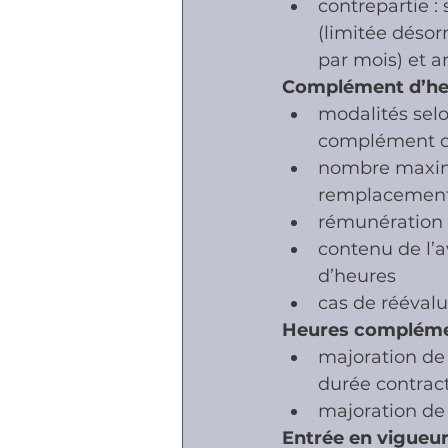
contrepartie :
(limitée désor
par mois) et a
Complément d’he
modalités selo
complément d
nombre maxima
remplacement
rémunération 
contenu de l’a
d’heures
cas de réévalua
Heures compléme
majoration de 
durée contrac
majoration de 
Entrée en vigueu