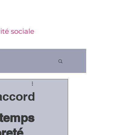
ité sociale
 accord
ctions
 temps 
reté  