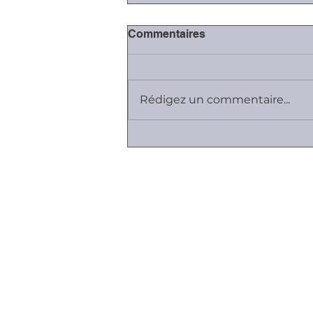
Commentaires
Rédigez un commentaire...
#Covid-19: fermeture des
juridictions, sauf
contentieux essentiels
Plan du site
Cabinet K, Avocat
Employeurs I Salariés I Entreprises
Vos relations sont difficiles ...
Contrats de travail et de dirigea
Durée du travail & Gestion du
temps