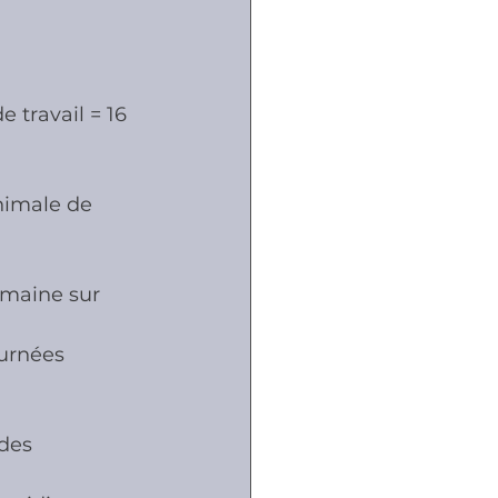
 travail = 16 
nimale de 
emaine sur 
urnées 
des 