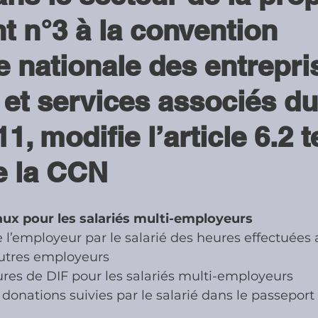
t n°3 à la convention 
ies
Cotisations sociales & Contr
e nationale des entrepri
 et services associés du
les & Contrôles
Médiation Tribu
011, modifie l’article 6.2
de la CCN
ux pour les salariés multi-employeurs
 l’employeur par le salarié des heures effectuées 
autres employeurs
res de DIF pour les salariés multi-employeurs
s donations suivies par le salarié dans le passeport