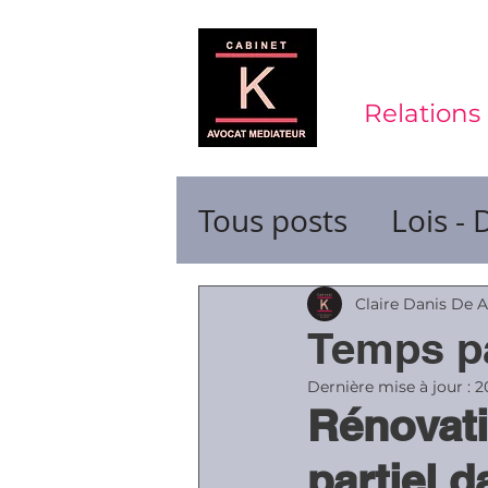
Relations 
Tous posts
Lois - 
Contrats de trava
Claire Danis De 
Temps pa
Durée du travail
Dernière mise à jour :
2
Rénovati
partiel d
Ruptures de cont