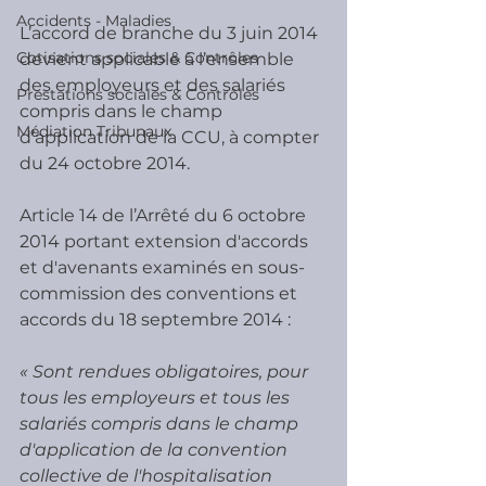
Accidents - Maladies
L’accord de branche du 3 juin 2014 
Cotisations sociales & Contrôles
devient applicable à l’ensemble 
des employeurs et des salariés 
Prestations sociales & Contrôles
compris dans le champ 
Médiation Tribunaux
d’application de la CCU, à compter 
du 24 octobre 2014.
Article 14 de l’Arrêté du 6 octobre 
2014 portant extension d'accords 
et d'avenants examinés en sous-
commission des conventions et 
accords du 18 septembre 2014 :
« Sont rendues obligatoires, pour 
tous les employeurs et tous les 
salariés compris dans le champ 
d'application de la convention 
collective de l'hospitalisation 