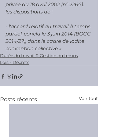
privée du 18 avril 2002 (n° 2264), 
les dispositions de :
- l'accord relatif au travail à temps 
partiel, conclu le 3 juin 2014 (BOCC 
2014/27), dans le cadre de ladite 
convention collective »
Durée du travail & Gestion du temps
Lois - Décrets
Voir tout
Posts récents