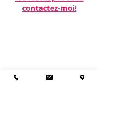
contactez-moi!​​​​​
Par téléphone:
06 21 68 16 26
Par email:
cdda@cabinetk.net
Pour vous rendre à mon Cabinet :