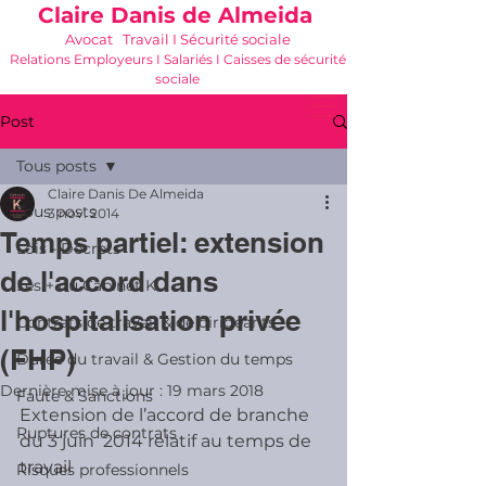
Claire Danis de Almeida
Avocat Travail I Sécurité sociale
Relations Employeurs I Salariés I Caisses de sécurité
sociale
06 21 68 16 26
-
cdda@cabinetk.net
Post
Tous posts
Claire Danis De Almeida
Tous posts
3 nov. 2014
Temps partiel: extension
Lois - Décrets
de l'accord dans
Les + du Cabinet K
l'hospitalisation privée
Contrats de travail & de dirigeants
(FHP)
Durée du travail & Gestion du temps
Dernière mise à jour :
19 mars 2018
Faute & Sanctions
Extension de l’accord de branche 
Ruptures de contrats
du 3 juin  2014 relatif au temps de 
travail 
Risques professionnels