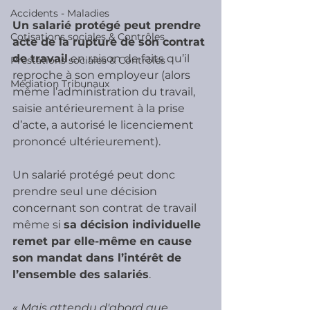
Accidents - Maladies
Un salarié protégé peut prendre 
Cotisations sociales & Contrôles
acte de la rupture de son contrat 
de travail
 en raison de faits qu’il 
Prestations sociales & Contrôles
reproche à son employeur (alors 
Médiation Tribunaux
même l’administration du travail, 
saisie antérieurement à la prise 
d’acte, a autorisé le licenciement 
prononcé ultérieurement).
Un salarié protégé peut donc 
prendre seul une décision 
concernant son contrat de travail 
même si 
sa décision individuelle 
remet par elle-même en cause 
son mandat dans l’intérêt de 
l’ensemble des salariés
.
« Mais attendu d'abord que 