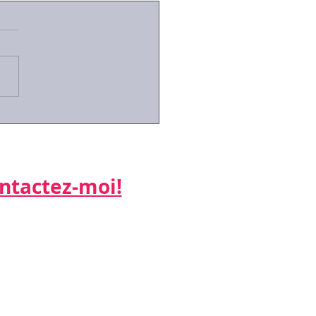
techniques de
ciation pour les RH du
...
actez-moi!​​​​​
ne:
 26