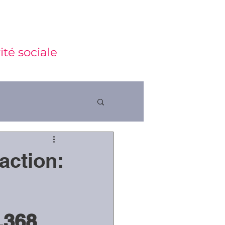
ité sociale
action:
ctions
.368