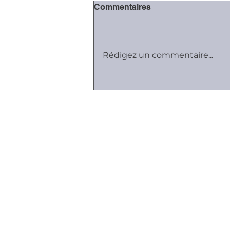
Commentaires
Rédigez un commentaire...
Journée Les RH parlent aux
RH...
Plan du site
Cabinet K, Avocat
Employeurs I Salariés I Entreprises
Vos relations sont difficiles ...
Contrats de travail et de dirigea
Durée du travail & Gestion du
temps
Faute & Sanctions
Ruptures du contrat