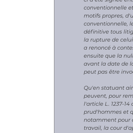
conventionnelle et
motifs propres, d'
conventionnelle, le
définitive tous lit
la rupture de celu
a renoncé à contes
ensuite que la null
avant la date de la
peut pas être invo
Qu'en statuant ain
peuvent, pour reme
l'article L. 1237-1
prud'hommes et qu'
notamment pour obj
travail, la cour d'