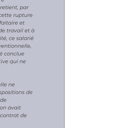
etient, par 
cette rupture 
aitaire et 
e travail et à 
é, ce salarié 
entionnelle, 
té conclue 
tive qui ne 
lle ne 
spositions de 
 de 
on avait 
contrat de 