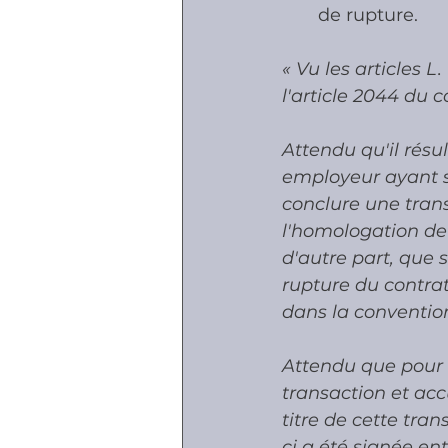
de rupture.
« Vu les articles L
l'article 2044 du co
Attendu qu'il résu
employeur ayant s
conclure une trans
l'homologation de 
d'autre part, que s
rupture du contra
dans la convention
Attendu que pour 
transaction et ac
titre de cette tran
ci a été signée ent