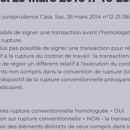
 jurisprudence Cass. Soc. 26 mars 2014 n°12-21.136
ies
Cotisations sociales & Contr
ossible de signer une transaction avant l’homologat
 rupture.
les & Contrôles
Médiation Tribu
rplus pas possible de signer une transaction pour ré
if à la rupture du contrat de travail : la transaction
de régler un différent relatif à l’exécution du cont
ts non compris dans la convention de rupture (sin
 dispositif de la rupture conventionnelle prévoyant 
diciaire).
près rupture conventionnelle homologuée = OUI
on sur rupture conventionnelle = NON - la transac
gler des éléments distincts de ceux compris dans l