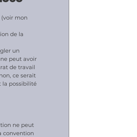
 (voir mon 
ôles
ion de la 
naux
gler un 
 ne peut avoir 
rat de travail 
on, ce serait 
la possibilité 
tion ne peut 
a convention 