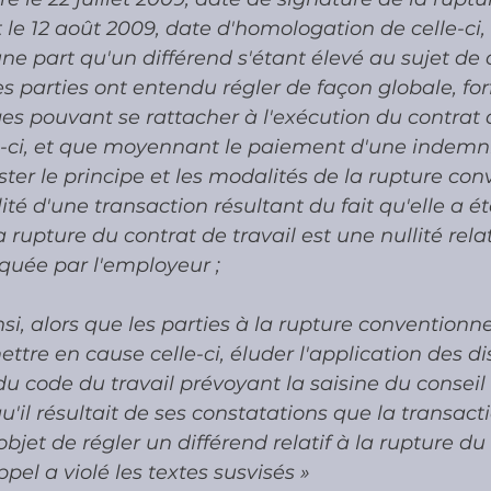
 le 12 août 2009, date d'homologation de celle-ci, r
une part qu'un différend s'étant élevé au sujet de 
s parties ont entendu régler de façon globale, forf
iges pouvant se rattacher à l'exécution du contrat d
i-ci, et que moyennant le paiement d'une indemnit
ter le principe et les modalités de la rupture conv
ité d'une transaction résultant du fait qu'elle a é
 rupture du contrat de travail est une nullité rela
quée par l'employeur ;
si, alors que les parties à la rupture conventionne
ttre en cause celle-ci, éluder l'application des di
4 du code du travail prévoyant la saisine du conseil
il résultait de ses constatations que la transacti
et de régler un différend relatif à la rupture du 
appel a violé les textes susvisés »