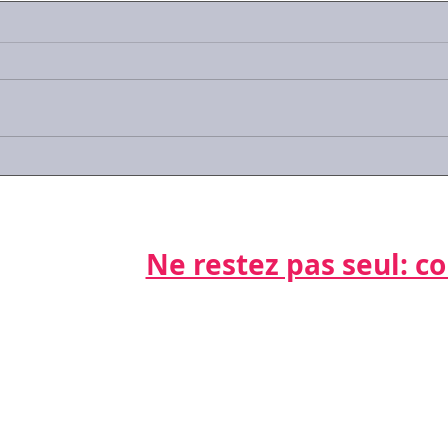
Communication non
Les 
verbale: détecter,
négo
comprendre, utiliser...
futur
Ne restez pas seul: cont
Par télépho
nts
06 21 68 16