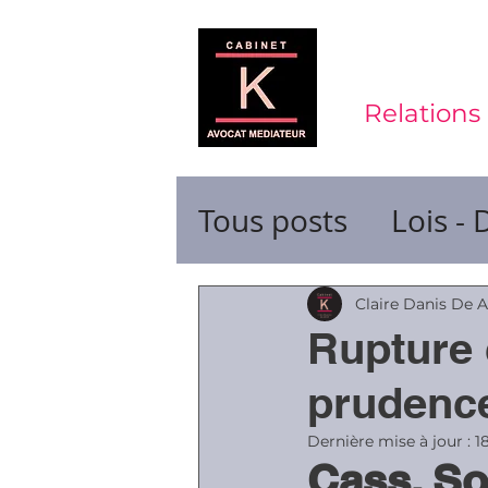
Relations 
Tous posts
Lois - 
Contrats de trava
Claire Danis De 
Rupture 
Durée du travail
prudenc
Dernière mise à jour :
1
Cass. So
Ruptures de cont