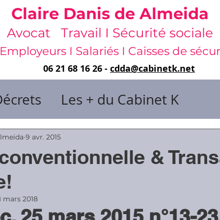
Claire Danis de Almeida
Avocat Travail I Sécurité sociale
Employeurs I Salariés I Caisses de sécur
06 21 68 16 26 -
cdda@cabinetk.net
Décrets
Les + du Cabinet K
il & de dirigeants
Almeida
9 avr. 2015
conventionnelle & Trans
 & Gestion du temps
Faute & San
e!
8 mars 2018
c. 25 mars 2015 n°13-23
rats
Risques professionnels