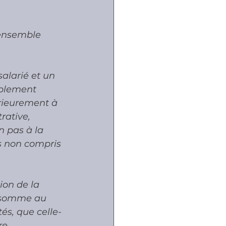
, ensemble 
alarié et un 
blement 
érieurement à 
rative, 
n pas à la 
s non compris 
on de la 
e somme au 
tés, que celle-
re 