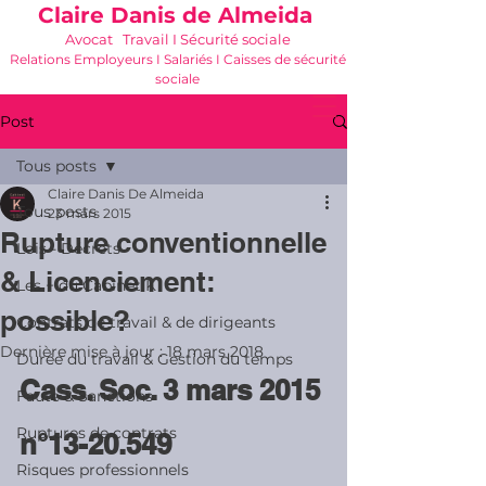
Claire Danis de Almeida
Avocat Travail I Sécurité sociale
Relations Employeurs I Salariés I Caisses de sécurité
sociale
06 21 68 16 26
-
cdda@cabinetk.net
Post
Tous posts
Claire Danis De Almeida
Tous posts
23 mars 2015
Rupture conventionnelle
Lois - Décrets
& Licenciement:
Les + du Cabinet K
possible?
Contrats de travail & de dirigeants
Dernière mise à jour :
18 mars 2018
Durée du travail & Gestion du temps
Cass. Soc. 3 mars 2015 
Faute & Sanctions
Ruptures de contrats
n°13-20.549
Risques professionnels