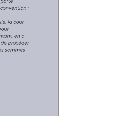
mporte 
 convention ;
e, la cour 
pour 
ntant, en a 
 de procéder 
 les sommes 