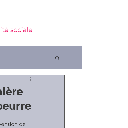
ité sociale
mière
ctions
beurre
vention de 