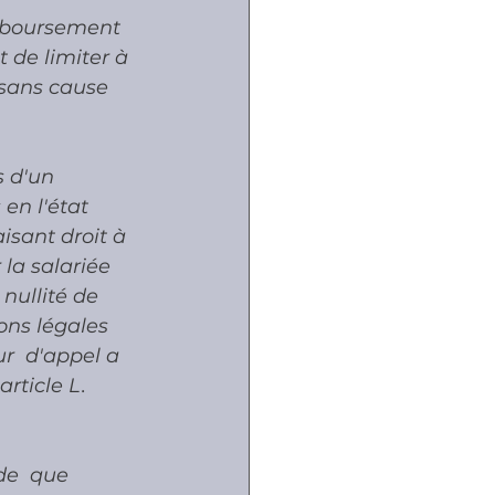
emboursement 
 de limiter à 
sans cause 
s d'un 
en l'état 
isant droit à 
la salariée 
nullité de 
ons légales  
r  d'appel a 
article L. 
de  que 