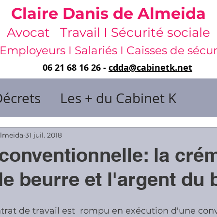
Claire Danis de Almeida
Avocat Travail I Sécurité sociale
Employeurs I Salariés I Caisses de sécur
06 21 68 16 26 -
cdda@cabinetk.net
Décrets
Les + du Cabinet K
il & de dirigeants
Almeida
31 juil. 2018
conventionnelle: la cré
 & Gestion du temps
Faute & San
le beurre et l'argent du 
rats
Risques professionnels
trat de travail est  rompu en exécution d'une con