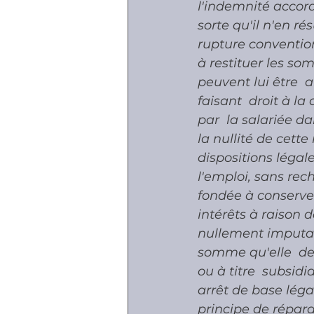
l'indemnité accor
sorte qu'il n'en rés
rupture convention
à restituer les so
peuvent lui être  
faisant  droit à 
par  la salariée d
la nullité de cett
dispositions légal
l'emploi, sans rech
fondée à conserve
intérêts à raison d
nullement imputabl
somme qu'elle  de
ou à titre  subsidi
arrêt de base légal
principe de répara