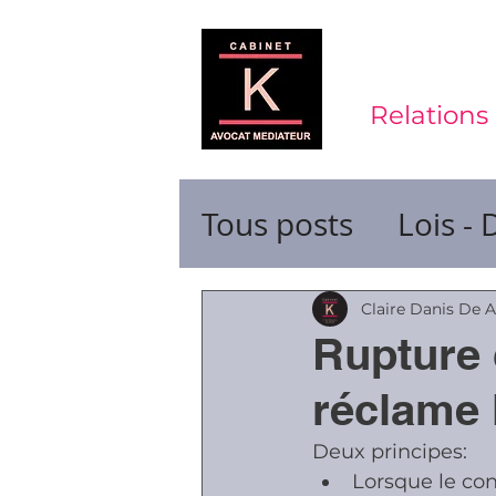
Relations 
Tous posts
Lois - 
Contrats de trava
Claire Danis De 
Rupture 
Durée du travail
réclame 
Deux principes:
Ruptures de cont
Lorsque le con