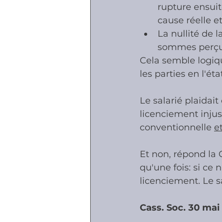
rupture ensuit
cause réelle et
Accidents - Malad
La nullité de 
sommes perçue
Cela semble logiqu
Prestations socia
les parties en l'ét
Le salarié plaidait
licenciement injus
conventionnelle 
et
Et non, répond la 
qu'une fois: si ce 
licenciement. Le s
Cass. Soc. 30 mai