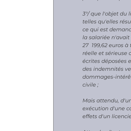
3°/ que l'objet du 
telles qu'elles rés
ce qui est demand
la salariée n'avait
27  199,62 euros à
réelle et sérieuse
écrites déposées e
des indemnités ver
dommages-intérêts,
civile ;
Mais attendu, d'un
exécution d'une co
effets d'un licenci