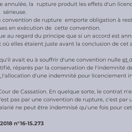
e annulée, la  rupture produit les effets d'un lice
  sérieuse.
ies
Cotisations sociales & Contr
la convention de rupture  emporte obligation à rest
s en exécution de  cette convention.
e au regard du principe que si un accord est ann
les & Contrôles
Médiation Tribu
at où elles étaient juste avant la conclusion de cet 
 qu'il avait eu à souffrir d'une convention nulle 
et 
d
tifié, réparés par la conservation de l'indemnité d
 
l'allocation d'une indemnité pour licenciement inj
Cour de Cassation. En quelque sorte, le contrat n'
n'est pas par une convention de rupture, c'est par 
alarié ne peut être indemnisé qu'une fois pour cet
 2018 n°16-15.273