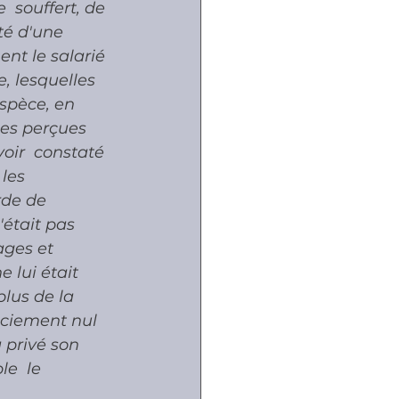
 souffert, de 
ité d'une 
nt le salarié 
, lesquelles 
espèce, en 
es perçues 
oir  constaté 
les 
rde de 
'était pas 
ges et 
 lui était 
lus de la 
ciement nul 
 privé son  
e  le 