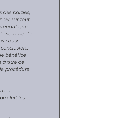
s des parties, 
oncer sur tout 
etenant que 
ue la somme de 
ns cause  
 conclusions 
le bénéfice 
à titre de 
ode procédure 
pu en 
produit les 