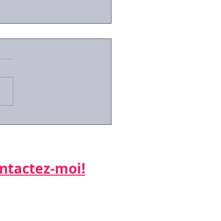
techniques de
ciation pour les RH du
...
actez-moi!​​​​​
ne: