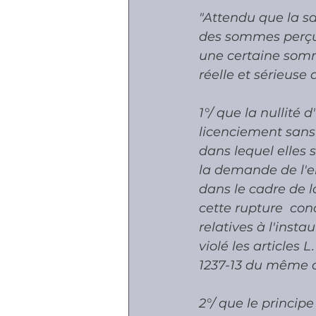
"Attendu que la sa
des sommes perçues
une certaine somm
réelle et sérieuse 
1°/ que la nullité 
licenciement sans 
dans lequel elles s
la demande de l'e
dans le cadre de l
cette rupture  con
relatives à l'inst
violé les articles L
1237-13 du même c
2°/ que le princip