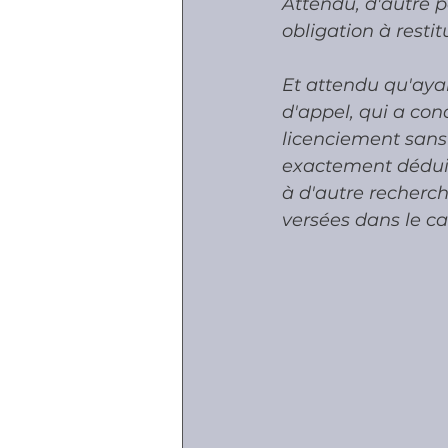
Attendu, d'autre p
obligation à resti
Et attendu qu'ayan
d'appel, qui a co
licenciement sans 
exactement déduit,
à d'autre recherch
versées dans le ca