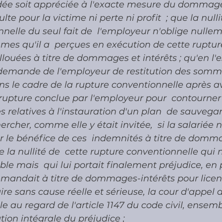
dée soit appréciée à l'exacte mesure du dommage 
ulte pour la victime ni perte ni profit  ; que la null
nelle du seul fait de  l'employeur n'oblige nulleme
mmes qu'il a  perçues en exécution de cette rupture
allouées à titre de dommages et intérêts ; qu'en l'
la demande de l'employeur de restitution des somm
ans le cadre de la rupture conventionnelle après av
e rupture conclue par l'employeur pour  contourner 
es relatives à l'instauration d'un plan  de sauvega
ercher, comme elle y était invitée,  si la salariée n
r le bénéfice de ces  indemnités à titre de domma
e la nullité de  cette rupture conventionnelle qui ne
e mais  qui lui portait finalement préjudice, en p
mandait à titre de dommages-intérêts pour licen
aire sans cause réelle et sérieuse, la cour d'appel a
e au regard de l'article 1147 du code civil, ensembl
tion intégrale du préjudice ;