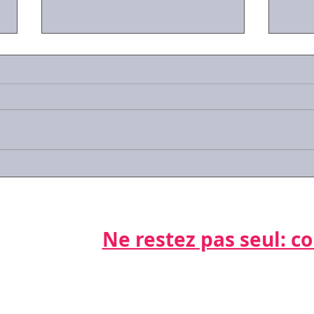
Communication non
Les 
verbale: détecter,
négo
comprendre, utiliser...
futur
Ne restez pas seul: cont
Par télépho
nts