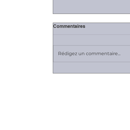
Commentaires
Rédigez un commentaire...
Journée Les RH parlent aux
RH...
Plan du site
Cabinet K, Avocat
Employeurs I Salariés I Entreprises
Vos relations sont difficiles ...
Contrats de travail et de dirigea