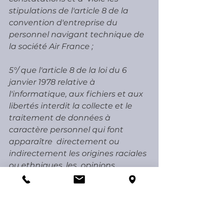
stipulations de l'article 8 de la 
convention d'entreprise du  
personnel navigant technique de 
la société Air France ;
5°/ que l'article 8 de la loi du 6 
janvier 1978 relative à  
l'informatique, aux fichiers et aux 
libertés interdit la collecte et le  
traitement de données à 
caractère personnel qui font 
apparaître  directement ou 
indirectement les origines raciales 
ou ethniques, les  opinions 
politiques, philosophiques ou 
religieuses ou l'appartenance  
syndicale des personnes ou qui 
sont relatives à la santé ou la vie  