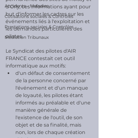
Accidents - Maladies
d'Orly, ces informations ayant pour  
but d'informer les cadres sur les 
Cotisations sociales & Contrôles
événements liés à l'exploitation et  
Prestations sociales & Contrôles
les demandes particulières des 
pilotes.
Médiation Tribunaux
Le Syndicat des pilotes d'AIR 
FRANCE contestait cet outil 
informatique aux motifs:
d'un défaut de consentement 
de la personne concerné par 
l'événement et d'un manque 
de loyauté, les pilotes étant 
informés au préalable et d'une 
manière générale de 
l'existence de l'outil, de son 
objet et de sa finalité, mais 
non, lors de chaque création 