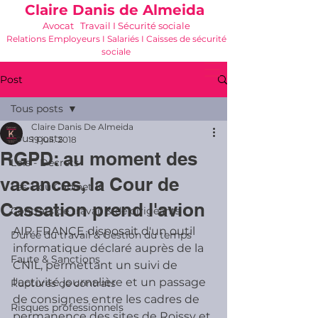
Claire Danis de Almeida
Avocat Travail I Sécurité sociale
Relations Employeurs I Salariés I Caisses de sécurité
sociale
06 21 68 16 26
-
cdda@cabinetk.net
Post
Tous posts
Claire Danis De Almeida
Tous posts
19 juil. 2018
RGPD: au moment des
Lois - Décrets
vacances, la Cour de
Les + du Cabinet K
Cassation prend l'avion
Contrats de travail & de dirigeants
AIR FRANCE disposait d'un outil 
Durée du travail & Gestion du temps
informatique déclaré auprès de la 
Faute & Sanctions
CNIL, permettant un suivi de 
l'activité journalière et un passage 
Ruptures de contrats
de consignes entre les cadres de 
Risques professionnels
permanence des sites de Roissy et 