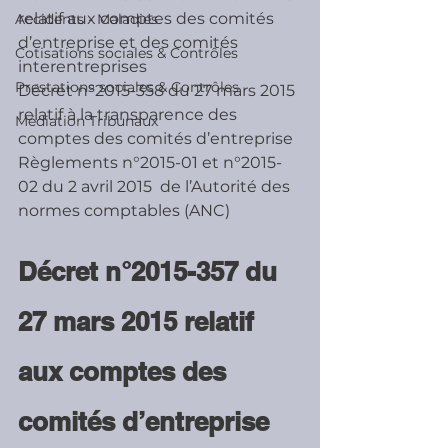
relatif aux comptes des comités 
Accidents - Maladies
d’entreprise et des comités 
Cotisations sociales & Contrôles
interentreprises
Prestations sociales & Contrôles
Décret n°2015-358 du 27 mars 2015 
relatif à la transparence des 
Médiation Tribunaux
comptes des comités d’entreprise
Règlements n°2015-01 et n°2015-
02 du 2 avril 2015  de l’Autorité des 
normes comptables (ANC)
Décret n°2015-357 du 
27 mars 2015 relatif 
aux comptes des 
comités d’entreprise 