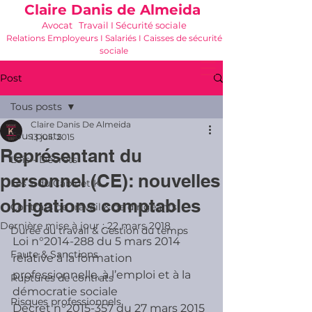
Claire Danis de Almeida
Avocat Travail I Sécurité sociale
Relations Employeurs I Salariés I Caisses de sécurité
sociale
06 21 68 16 26
-
cdda@cabinetk.net
Post
Tous posts
Claire Danis De Almeida
Tous posts
13 juil. 2015
Représentant du
Lois - Décrets
personnel (CE): nouvelles
Les + du Cabinet K
obligations comptables
Contrats de travail & de dirigeants
Dernière mise à jour :
22 mars 2018
Durée du travail & Gestion du temps
Loi n°2014-288 du 5 mars 2014 
Faute & Sanctions
relative à la formation 
professionnelle, à l’emploi et à la 
Ruptures de contrats
démocratie sociale
Risques professionnels
Décret n°2015-357 du 27 mars 2015 