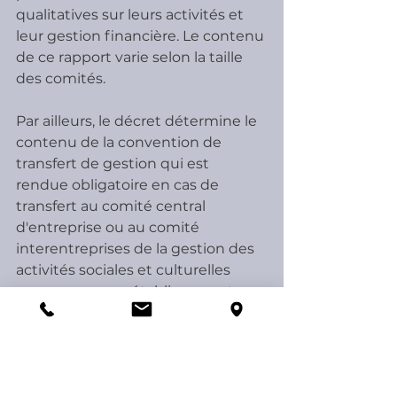
qualitatives sur leurs activités et 
leur gestion financière. Le contenu 
de ce rapport varie selon la taille 
des comités.
Par ailleurs, le décret détermine le 
contenu de la convention de 
transfert de gestion qui est 
rendue obligatoire en cas de 
transfert au comité central 
d'entreprise ou au comité 
interentreprises de la gestion des 
activités sociales et culturelles 
communes aux établissements ou 
aux entreprises intéressés.
Enfin, le décret détermine les 
conditions dans lesquelles les 