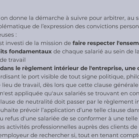
on donne la démarche à suivre pour arbitrer, au s
ies
Cotisations sociales & Contr
roblématique de l’expression des convictions person
uses :
t investi de la mission de 
faire respecter l'ensem
les & Contrôles
Médiation Tribu
roits fondamentaux
 de chaque salarié au sein de la
e travail
dans le règlement intérieur de l'entreprise, une 
erdisant le port visible de tout signe politique, ph
e lieu de travail, dès lors que cette clause générale
 n'est appliquée qu'aux salariés se trouvant en con
clause de neutralité doit passer par le règlement in
uhaite prévoir l’application d’une telle clause dans
 refus d'une salariée de se conformer à une telle
es activités professionnelles auprès des clients de l'
'employeur de rechercher si, tout en tenant compt