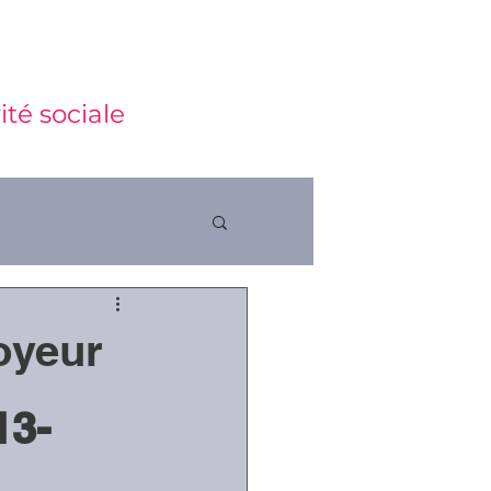
ité sociale
oyeur
ctions
13-