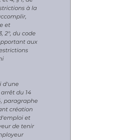
rictions à la 
accomplir, 
e et 
, 2°, du code 
 apportant aux 
estrictions 
i 
i d'une 
arrêt du 14 
 4, paragraphe 
ant création 
d'emploi et 
eur de tenir 
mployeur 