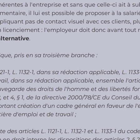
érentes à l'entreprise et sans que celle-ci ait à su
entaire, il lui est possible de proposer à la salari
mpliquant pas de contact visuel avec ces clients, pl
 licenciement : l'employeur doit donc avant tout 
alternative
.
que, pris en sa troisième branche : 
121-1, L. 1132-1, dans sa rédaction applicable, L. 1133-1
ail, dans sa rédaction applicable, ensemble l'artic
vegarde des droits de l'homme et des libertés f
 2, et 4, § 1, de la directive 2000/78/CE du Conseil d
tant création d'un cadre général en faveur de l'é
ère d'emploi et de travail ; 
e des articles L. 1121-1, L. 1132-1 et L. 1133-1 du code
n droit interne les dispositions des articles 2, § 2, 