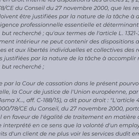
78/CE du Conseil du 27 novembre 2000, que les rest
doivent être justifiées par la nature de la tâche à 
gence professionnelle essentielle et déterminant
ut recherché ; qu'aux termes de l'article L. 1321-3
lement intérieur ne peut contenir des dispositions
s et aux libertés individuelles et collectives des r
s justifiées par la nature de la tâche à accomplir n
but recherché ; 
e par la Cour de cassation dans le présent pourvo
elle, la Cour de justice de l'Union européenne, par 
ma X..., aff. C-188/15), a dit pour droit : "L'article
 2000/78/CE du Conseil, du 27 novembre 2000, port
 en faveur de l'égalité de traitement en matière 
tre interprété en ce sens que la volonté d'un employ
s d'un client de ne plus voir les services dudit e