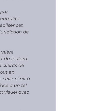
 par 
eutralité 
éaliser cet 
juridiction de 
rnière 
rt du foulard 
 clients de 
tout en 
celle-ci ait à 
ace à un tel 
t visuel avec 