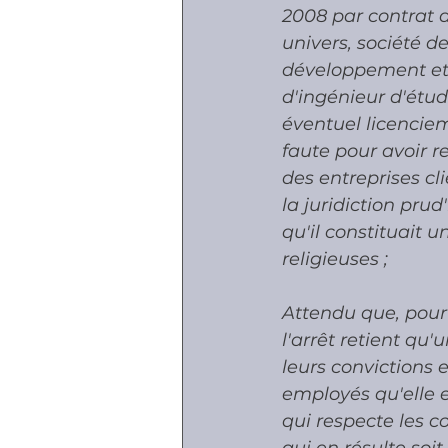
2008 par contrat d
univers, société de
développement et l
d'ingénieur d'étud
éventuel licenciem
faute pour avoir r
des entreprises cli
la juridiction pru
qu'il constituait 
religieuses ; 
Attendu que, pour 
l'arrêt retient qu'
leurs convictions
employés qu'elle e
qui respecte les co