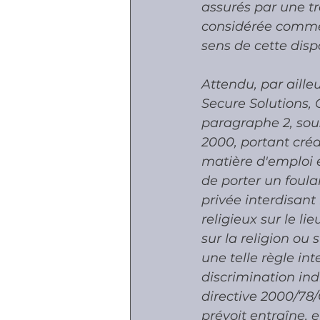
assurés par une tr
considérée comme 
sens de cette dispo
Attendu, par aille
Secure Solutions, C-
paragraphe 2, sous
2000, portant créa
matière d'emploi et
de porter un foula
privée interdisant 
religieux sur le li
sur la religion ou 
une telle règle in
discrimination indi
directive 2000/78/
prévoit entraîne, 