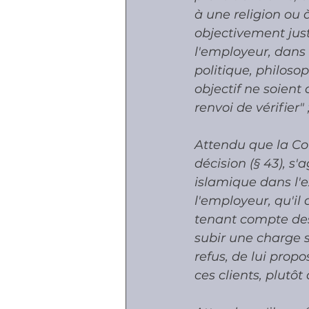
à une religion ou 
objectivement justi
l'employeur, dans s
politique, philoso
objectif ne soient 
renvoi de vérifier" ;
Attendu que la Cou
décision (§ 43), s
islamique dans l'e
l'employeur, qu'il 
tenant compte des 
subir une charge s
refus, de lui prop
ces clients, plutô