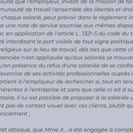
ésulte que l'employeur, investi de la mission de fai
unauté de travail l'ensemble des libertés et droi
haque salarié, peut prévoir dans le règlement in
ans une note de service soumise aux mêmes disposi
, en application de l'article L. 1321-5 du code du t
é interdisant le port visible de tout signe politique
ligieux sur le lieu de travail, dès lors que cette c
érenciée n'est appliquée qu'aux salariés se trouva
 qu'en présence du refus d'une salariée de se conf
'exercice de ses activités professionnelles auprès 
ppartient à l'employeur de rechercher si, tout en t
érentes à l'entreprise et sans que celle-ci ait à s
ire, il lui est possible de proposer à la salariée 
nt pas de contact visuel avec ces clients, plutôt q
enciement ; 
rrêt attaqué, que Mme X... a été engagée à compter