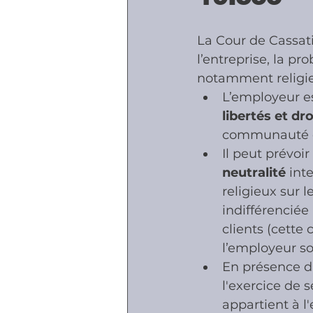
La Cour de Cassati
Accidents - Malad
l’entreprise, la p
notamment religie
L’employeur es
Prestations socia
libertés et d
communauté d
Il peut prévoir 
neutralité
 int
religieux sur l
indifférenciée
clients (cette 
l’employeur so
En présence du
l'exercice de s
appartient à l