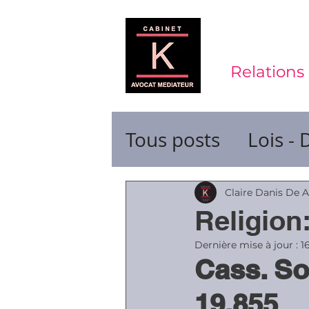
Relations 
Tous posts
Lois - 
Contrats de trava
Claire Danis De 
Religion
Durée du travail
Dernière mise à jour :
1
Cass. So
19.855
Ruptures de cont