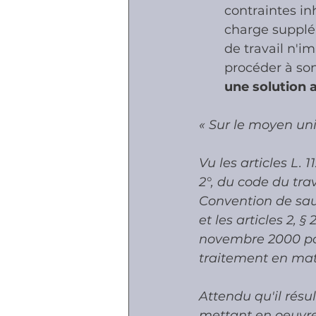
contraintes inh
charge supplém
de travail n'i
procéder à son
une solution 
« Sur le moyen uni
Vu les articles L. 1
2°, du code du trav
Convention de sau
et les articles 2, §
novembre 2000 por
traitement en mati
Attendu qu'il résult
mettant en oeuvre e