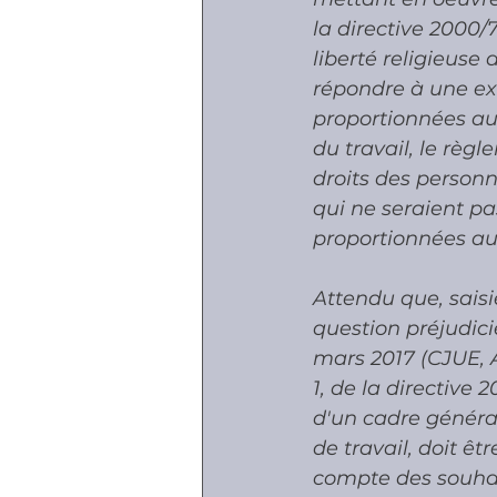
la directive 2000/
liberté religieuse 
répondre à une exi
proportionnées au b
du travail, le règ
droits des personne
qui ne seraient pa
proportionnées au 
Attendu que, saisi
question préjudici
mars 2017 (CJUE, As
1, de la directive
d'un cadre général
de travail, doit ê
compte des souhait