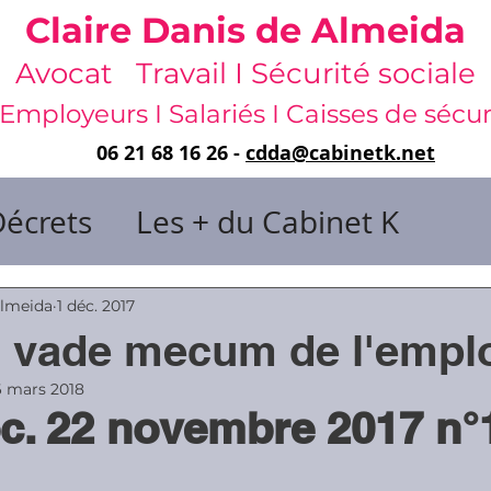
Claire Danis de Almeida
Avocat Travail I Sécurité sociale
Employeurs I Salariés I Caisses de sécur
06 21 68 16 26 -
cdda@cabinetk.net
Décrets
Les + du Cabinet K
il & de dirigeants
Almeida
1 déc. 2017
: vade mecum de l'empl
 & Gestion du temps
Faute & San
6 mars 2018
c. 22 novembre 2017 n°
rats
Risques professionnels