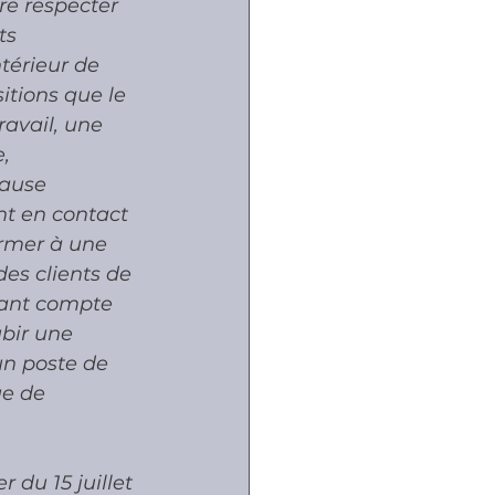
re respecter 
ts 
térieur de 
tions que le 
ravail, une 
, 
lause 
nt en contact 
ormer à une 
des clients de 
enant compte 
ubir une 
un poste de 
ue de 
 du 15 juillet 