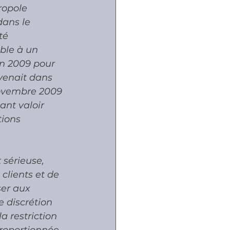
ropole 
dans le 
té 
ble à un 
in 2009 pour 
rvenait dans 
 novembre 2009 
ant valoir 
tions 
 sérieuse, 
 clients et de 
er aux 
 discrétion 
a restriction 