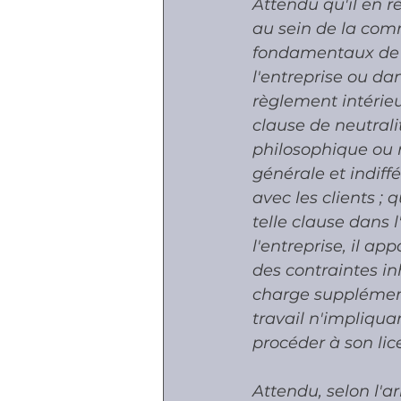
Attendu qu'il en r
au sein de la comm
fondamentaux de c
l'entreprise ou d
règlement intérieur
clause de neutralit
philosophique ou re
générale et indiff
avec les clients ;
telle clause dans l
l'entreprise, il a
des contraintes inh
charge supplémenta
travail n'impliqua
procéder à son lic
Attendu, selon l'a