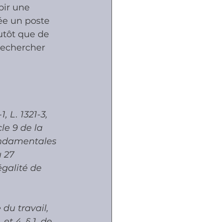
bir une 
ée un poste 
utôt que de 
rechercher 
, L. 1321-3, 
le 9 de la 
ondamentales 
u 27 
galité de 
 du travail, 
et 4, § 1, de 