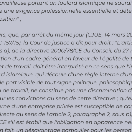
availleuse portant un foulard islamique ne saurait
une exigence professionnelle essentielle et dét
sition" ; 
urs, que, par arrêt du même jour (CJUE, 14 mars 20
157/15), la Cour de justice a dit pour droit : "L'artic
 a), de la directive 2000/78/CE du Conseil, du 2
tion d'un cadre général en faveur de l'égalité de 
 de travail, doit être interprété en ce sens que l'i
rd islamique, qui découle d'une règle interne d'un
le port visible de tout signe politique, philosophiq
eu de travail, ne constitue pas une discrimination 
sur les convictions au sens de cette directive ; qu'
terne d'une entreprise privée est susceptible de co
recte au sens de l'article 2, paragraphe 2, sous b),
CE s'il est établi que l'obligation en apparence neu
en fait, un désavantage particulier pour les perso