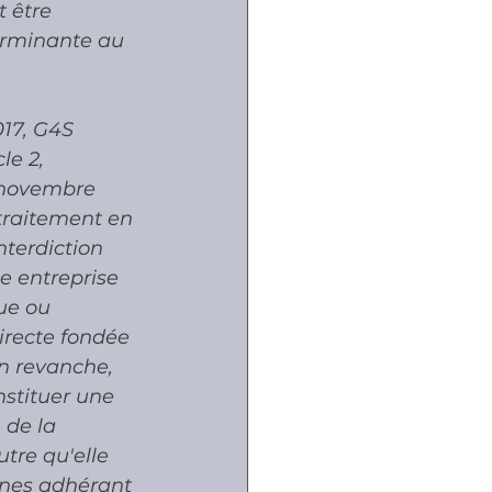
 être 
erminante au 
17, G4S 
le 2, 
7 novembre 
traitement en 
nterdiction 
e entreprise 
ue ou 
directe fondée 
en revanche, 
nstituer une 
 de la 
tre qu'elle 
nnes adhérant 