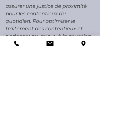
assurer une justice de proximité 
pour les contentieux du  
quotidien. Pour optimiser le 
traitement des contentieux et 
s’adapter au  mieux à la situation 
de chaque ressort, les chefs de 
cour pourront, dans  les villes où il 
n’existe actuellement qu’un 
tribunal d’instance, lui  confier 
d’autres contentieux. Ils pourront 
également, après une  
concertation locale, proposer, 
dans les départements dans 
lesquels il  existe plusieurs 
tribunaux de grande instance, de 
désigner des tribunaux  qui 
jugeront, pour l’ensemble du 
département, certains 