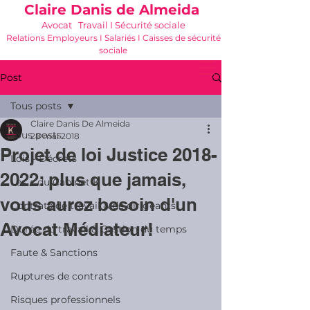
Claire Danis de Almeida
Avocat Travail I Sécurité sociale
Relations Employeurs I Salariés I Caisses de sécurité
sociale
06 21 68 16 26
-
cdda@cabinetk.net
Post
Tous posts
Claire Danis De Almeida
Tous posts
28 mai 2018
Projet de loi Justice 2018-
Lois - Décrets
2022: plus que jamais,
Les + du Cabinet K
vous aurez besoin d'un
Contrats de travail & de dirigeants
Avocat Médiateur!
Durée du travail & Gestion du temps
Faute & Sanctions
Ruptures de contrats
Risques professionnels