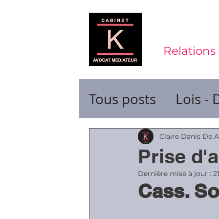
Relations 
Tous posts
Lois - 
Contrats de trava
Claire Danis De 
Prise d'
Durée du travail
Dernière mise à jour :
2
Cass. So
Ruptures de cont