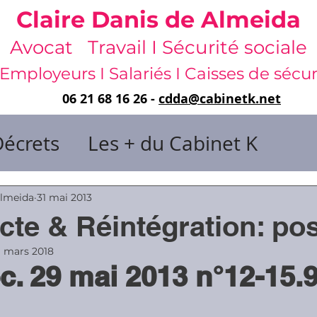
Claire Danis de Almeida
Avocat Travail I Sécurité sociale
Employeurs I Salariés I Caisses de sécur
06 21 68 16 26 -
cdda@cabinetk.net
Décrets
Les + du Cabinet K
il & de dirigeants
Almeida
31 mai 2013
acte & Réintégration: po
 & Gestion du temps
Faute & San
1 mars 2018
c. 29 mai 2013 n°12-15.
rats
Risques professionnels