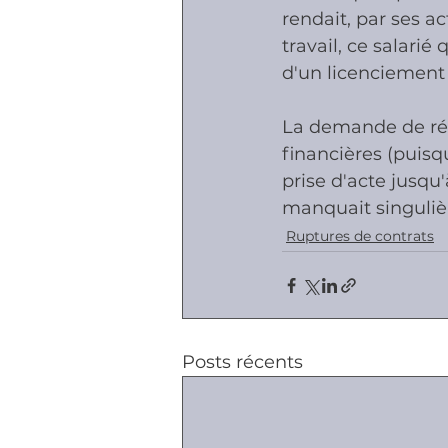
rendait, par ses a
travail, ce salari
d'un licenciement 
La demande de réi
financières (puisqu
prise d'acte jusqu'
manquait singuli
Ruptures de contrats
Posts récents