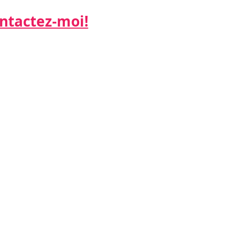
actez-moi!​​​​​
ne:
 26
:
k.net