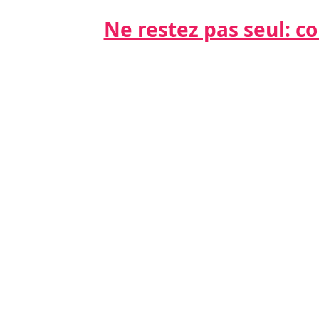
Ne restez pas seul: cont
Par télépho
nts
06 21 68 16
Par email
cdda@cabinet
s
s