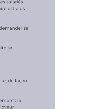
es salariés 
ire est plus 
ôles
t demander sa 
naux
ite sa 
cte, de façon 
ement : le 
ployeur 