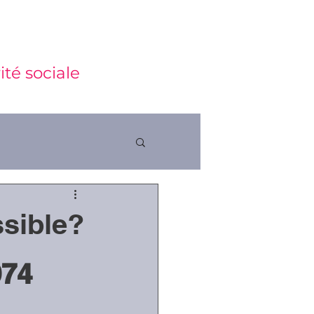
ité sociale
ssible?
ctions
974