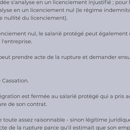
dée s'analyse en un licenciement injustifié ; pour l
nalyse en un licenciement nul (le régime indemnita
e nullité du licenciement).
ies
Cotisations sociales & Contr
cenciement nul, le salarié protégé peut égalemen
l'entreprise.
les & Contrôles
Médiation Tribu
l peut prendre acte de la rupture et demander ensu
e Cassation.
égration est fermée au salarié protégé qui a pris a
ure de son contrat.
toute assez raisonnable - sinon légitime juridiqu
 acte de la rupture parce qu'il estimait que son em