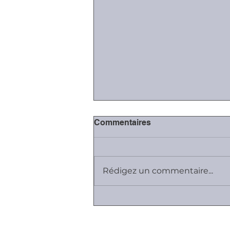
Commentaires
Rédigez un commentaire...
Journée Les RH parlent aux
RH...