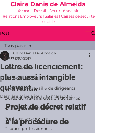
Claire Danis de Almeida
Avocat Travail I Sécurité sociale
Relations Employeurs I Salariés I Caisses de sécurité
sociale
06 21 68 16 26
-
cdda@cabinetk.net
Post
Tous posts
Claire Danis De Almeida
Tous posts
1 déc. 2017
Lettre de licenciement:
Lois - Décrets
plus aussi intangible
Les + du Cabinet K
qu'avant...
Contrats de travail & de dirigeants
Dernière mise à jour :
16 mars 2018
Durée du travail & Gestion du temps
Projet de décret relatif 
Faute & Sanctions
Ruptures de contrats
à la procédure de 
Risques professionnels