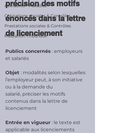
précision des motifs 
Accidents - Maladies
Cotisations sociales & Contrôles
énoncés dans la lettre 
Prestations sociales & Contrôles
de licenciement
Médiation Tribunaux
Publics concernés
 : employeurs 
et salariés
Objet 
: modalités selon lesquelles 
l’employeur peut, à son initiative 
ou à la demande du
salarié, préciser les motifs 
contenus dans la lettre de 
licenciement
Entrée en vigueur
 : le texte est 
applicable aux licenciements 