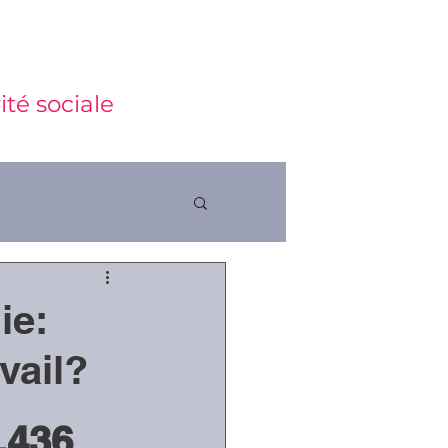
ité sociale
ie:
ctions
vail?
.436