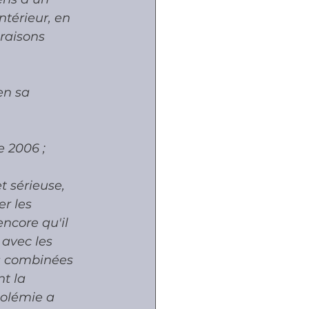
térieur, en 
raisons 
en sa 
e 2006 ;
t sérieuse, 
er les 
encore qu'il 
 avec les 
ns combinées 
t la 
oolémie a 