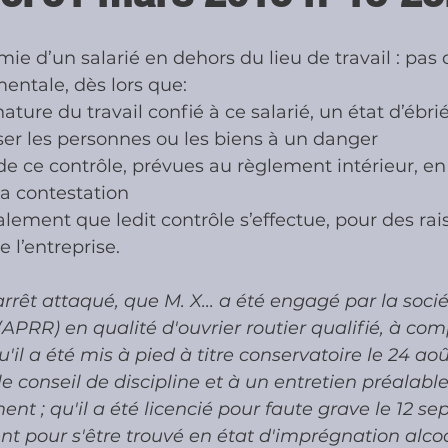
ie d’un salarié en dehors du lieu de travail : pas d
ies
Cotisations sociales & Contr
entale, dès lors que:
ature du travail confié à ce salarié, un état d’ébrié
er les personnes ou les biens à un danger 
les & Contrôles
Médiation Tribu
de ce contrôle, prévues au règlement intérieur, en
a contestation
lement que ledit contrôle s’effectue, pour des rai
 l’entreprise.
'arrêt attaqué, que M. X... a été engagé par la soci
APRR) en qualité d'ouvrier routier qualifié, à com
il a été mis à pied à titre conservatoire le 24 aoû
 conseil de discipline et à un entretien préalable
ent ; qu'il a été licencié pour faute grave le 12 s
t pour s'être trouvé en état d'imprégnation alcoo