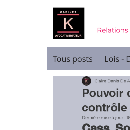
Relations 
Tous posts
Lois - 
Contrats de trava
Claire Danis De 
Pouvoir 
Durée du travail
contrôle
Dernière mise à jour :
1
Cass. So
Ruptures de cont