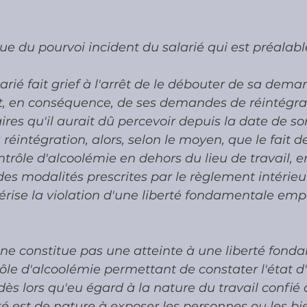
e du pourvoi incident du salarié qui est préalable
arié fait grief à l'arrêt de le débouter de sa dema
t, en conséquence, de ses demandes de réintégrat
res qu'il aurait dû percevoir depuis la date de so
 réintégration, alors, selon le moyen, que le fait 
ntrôle d'alcoolémie en dehors du lieu de travail, e
s modalités prescrites par le règlement intérieu
térise la violation d'une liberté fondamentale empo
e constitue pas une atteinte à une liberté fonda
ôle d'alcoolémie permettant de constater l'état d'
 dès lors qu'eu égard à la nature du travail confié à
été est de nature à exposer les personnes ou les bi