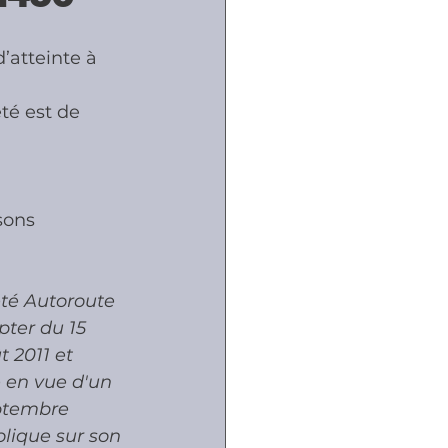
’atteinte à 
ôles
té est de 
naux
 
sons 
été Autoroute 
pter du 15 
t 2011 et 
 en vue d'un 
eptembre 
lique sur son 