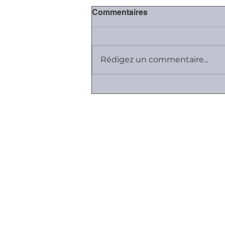
Commentaires
Rédigez un commentaire...
#Covid-19: fermeture des
juridictions, sauf
contentieux essentiels
Plan du site
Cabinet K, Avocat
Employeurs I Salariés I Entreprises
Vos relations sont difficiles ...
Contrats de travail et de dirigea
Durée du travail & Gestion du
temps
Faute & Sanctions