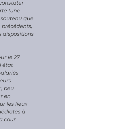
constater 
rte (une 
s soutenu que 
s précédents, 
s dispositions 
ur le 27 
'état 
alariés 
eurs 
, peu 
r en 
r les lieux 
médiates à 
a cour 