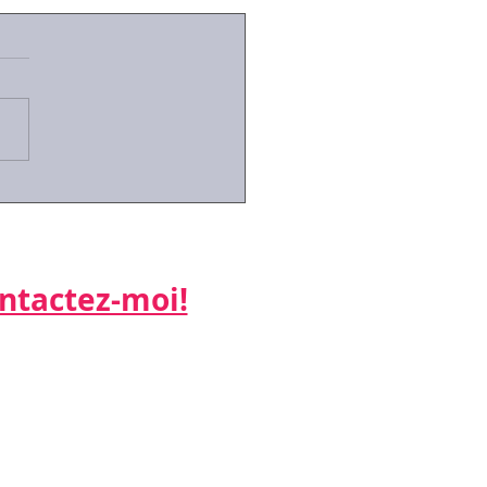
id-19:des arrêts de
ail simplifiés pour les
riés contraints de
er leurs enfants
actez-moi!​​​​​
ne:
 26