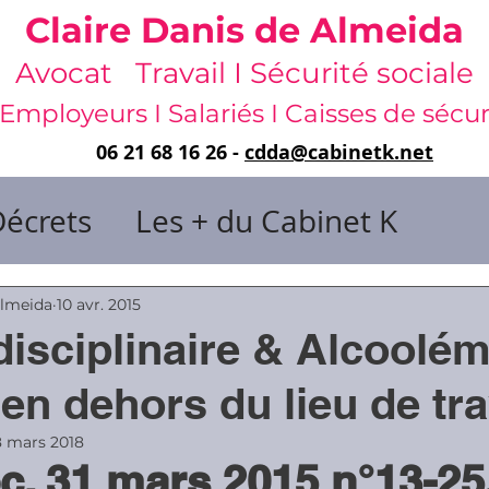
Claire Danis de Almeida
Avocat Travail I Sécurité sociale
Employeurs I Salariés I Caisses de sécur
06 21 68 16 26 -
cdda@cabinetk.net
Décrets
Les + du Cabinet K
il & de dirigeants
Almeida
10 avr. 2015
disciplinaire & Alcoolém
 & Gestion du temps
Faute & San
 en dehors du lieu de tra
8 mars 2018
c. 31 mars 2015 n°13-25
rats
Risques professionnels