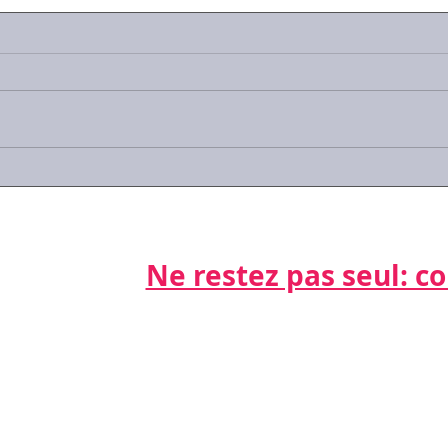
#Covid-19 : les réponses
#Cov
aux questions que vous
trav
vous posez
sala
gard
Ne restez pas seul: cont
Par télépho
nts
06 21 68 16