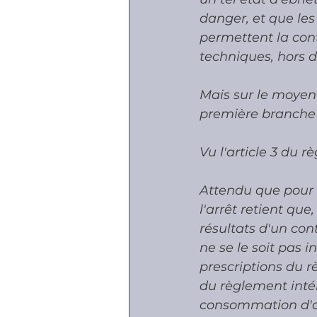
danger, et que les
permettent la cont
techniques, hors d
Mais sur le moyen 
première branche 
Vu l'article 3 du 
Attendu que pour d
l'arrêt retient que,
résultats d'un cont
ne se le soit pas i
prescriptions du r
du règlement intér
consommation d'alc