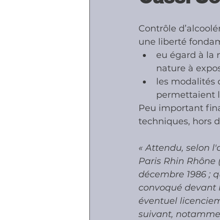
Contrôle d’alcoolém
Accidents - Malad
une liberté fondam
eu égard à la n
nature à expos
Prestations socia
les modalités 
permettaient l
Peu important fina
techniques, hors de
« Attendu, selon l
Paris Rhin Rhône (
décembre 1986 ; qu'
convoqué devant le
éventuel licenciem
suivant, notammen