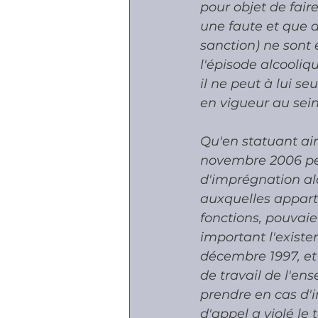
pour objet de fair
une faute et que d
sanction) ne sont 
l'épisode alcooliqu
il ne peut à lui se
en vigueur au sein 
Qu'en statuant ain
novembre 2006 perm
d'imprégnation alc
auxquelles apparte
fonctions, pouvaie
important l'existe
décembre 1997, et a
de travail de l'en
prendre en cas d'i
d'appel a violé le 