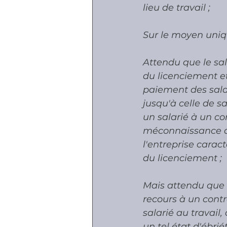
lieu de travail ;
Sur le moyen uniqu
Attendu que le sal
du licenciement e
paiement des salai
jusqu'à celle de sa
un salarié à un co
méconnaissance de
l'entreprise carac
du licenciement ;
Mais attendu que n
recours à un contr
salarié au travail,
un tel état d'ébri