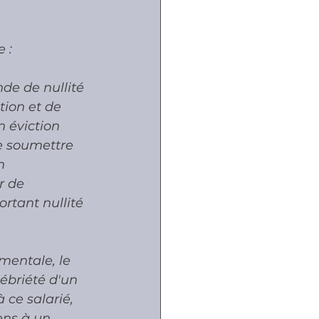
 :
nde de nullité 
ion et de 
n éviction 
de soumettre 
n 
r de 
rtant nullité 
mentale, le 
ébriété d'un 
 ce salarié, 
ens à un 