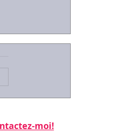
id-19:des arrêts de
ail simplifiés pour les
riés contraints de
er leurs enfants
actez-moi!​​​​​