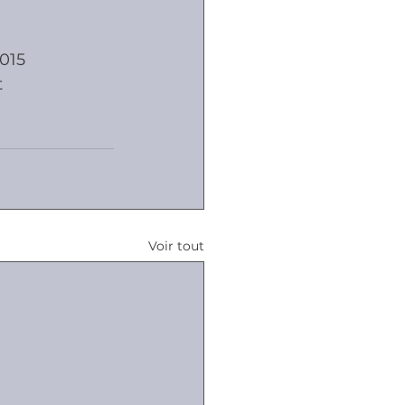
2015
ôles
t
naux
Voir tout