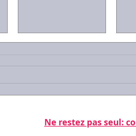
#Covid-19 : les réponses
#Cov
aux questions que vous
trav
vous posez
sala
gard
Ne restez pas seul: cont