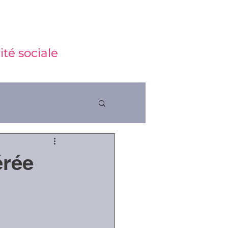
ité sociale
érée
ctions