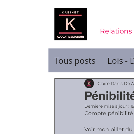
Relations 
Tous posts
Lois - 
Contrats de trava
Claire Danis De 
Pénibilit
Durée du travail
Dernière mise à jour :
1
Compte pénibilité
Voir mon billet du
Ruptures de cont