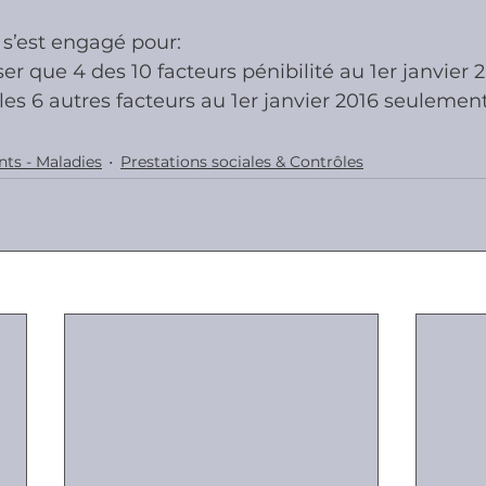
s’est engagé pour:
er que 4 des 10 facteurs pénibilité au 1er janvier 
ies
Cotisations sociales & Contr
les 6 autres facteurs au 1er janvier 2016 seulemen
les & Contrôles
Médiation Tribu
nts - Maladies
Prestations sociales & Contrôles