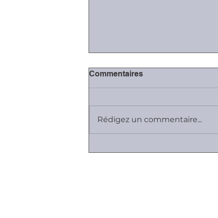
Commentaires
Rédigez un commentaire...
#Covid-19: fermeture des
juridictions, sauf
contentieux essentiels
Plan du site
Cabinet K, Avocat
Employeurs I Salariés I Entreprises