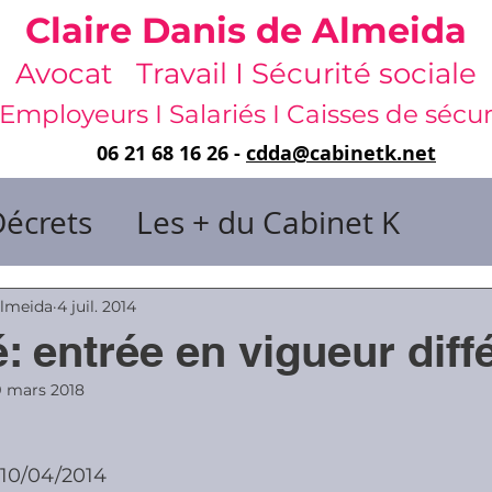
Claire Danis de Almeida
Avocat Travail I Sécurité sociale
Employeurs I Salariés I Caisses de sécur
06 21 68 16 26 -
cdda@cabinetk.net
Décrets
Les + du Cabinet K
il & de dirigeants
Almeida
4 juil. 2014
é: entrée en vigueur diff
 & Gestion du temps
Faute & San
9 mars 2018
 
 10/04/2014
rats
Risques professionnels