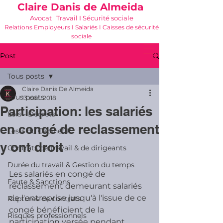
Claire Danis de Almeida
Avocat Travail I Sécurité sociale
Relations Employeurs I Salariés I Caisses de sécurité
sociale
06 21 68 16 26
-
cdda@cabinetk.net
Post
Tous posts
Claire Danis De Almeida
Tous posts
13 déc. 2018
Participation: les salariés
Lois - Décrets
en congé de reclassement
Les + du Cabinet K
y ont droit
Contrats de travail & de dirigeants
Durée du travail & Gestion du temps
Les salariés en congé de 
Faute & Sanctions
reclassement demeurant salariés 
de l'entreprise jusqu'à l'issue de ce 
Ruptures de contrats
congé bénéficient de la 
Risques professionnels
participation versée pendant 