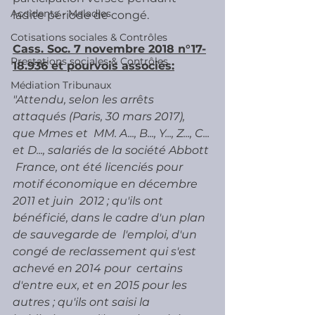
Accidents - Maladies
ladite période de congé.
Cotisations sociales & Contrôles
Cass. Soc. 7 novembre 2018 n°17-
Prestations sociales & Contrôles
18.936 et pourvois associés:
Médiation Tribunaux
"Attendu, selon les arrêts 
attaqués (Paris, 30 mars 2017), 
que Mmes et  MM. A..., B..., Y..., Z..., C... 
et D..., salariés de la société Abbott 
 France, ont été licenciés pour 
motif économique en décembre 
2011 et juin  2012 ; qu'ils ont 
bénéficié, dans le cadre d'un plan 
de sauvegarde de  l'emploi, d'un 
congé de reclassement qui s'est 
achevé en 2014 pour  certains 
d'entre eux, et en 2015 pour les 
autres ; qu'ils ont saisi la  