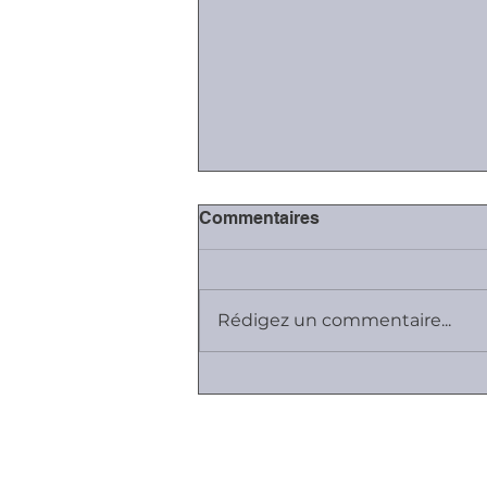
Commentaires
Rédigez un commentaire...
#Covid-19: fermeture des
juridictions, sauf
contentieux essentiels
Plan du site