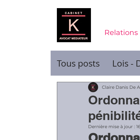
Relations 
Tous posts
Lois - 
Contrats de trava
Claire Danis De 
Ordonnanc
Durée du travail
pénibilit
Dernière mise à jour :
1
Ordonnan
Ruptures de cont