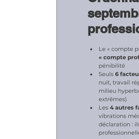
septembr
Accidents - Malad
professi
Prestations socia
Le « compte pe
« compte prof
pénibilité
Seuls
 6 facteu
nuit, travail r
milieu hyperba
extrêmes)
Les 
4 autres f
vibrations méc
déclaration : 
professionnell