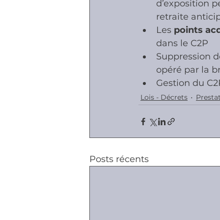
d’exposition p
retraite antici
Les 
points ac
dans le C2P
Suppression de
opéré par la 
Gestion du C2
Lois - Décrets
Prestat
Posts récents