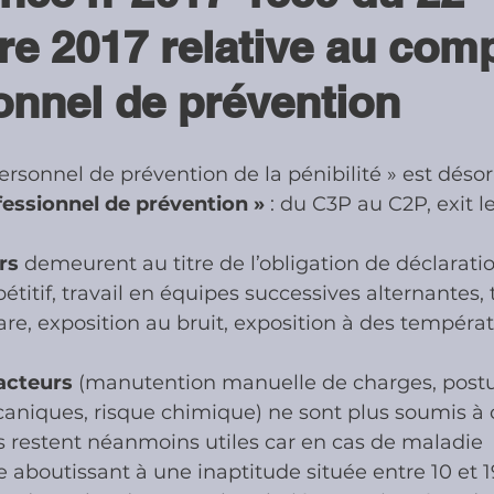
e 2017 relative au comp
ies
Cotisations sociales & Contr
onnel de prévention
les & Contrôles
Médiation Tribu
rsonnel de prévention de la pénibilité » est désor
essionnel de prévention »
 : du C3P au C2P, exit l
rs
 demeurent au titre de l’obligation de déclaratio
épétitif, travail en équipes successives alternantes, 
re, exposition au bruit, exposition à des températ
acteurs 
(manutention manuelle de charges, postur
aniques, risque chimique) ne sont plus soumis à 
ils restent néanmoins utiles car en cas de maladie 
e aboutissant à une inaptitude située entre 10 et 