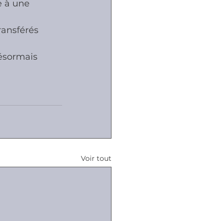
e à une 
ransférés 
ésormais 
Voir tout