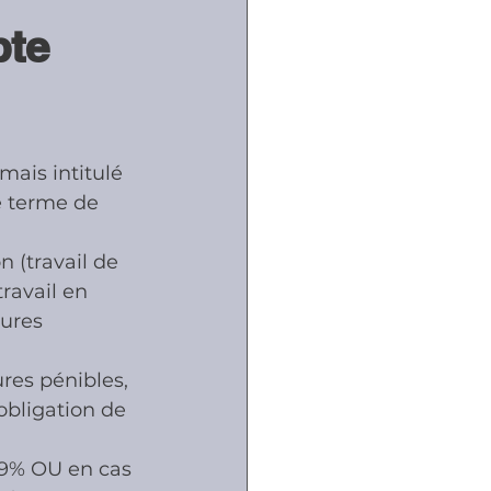
te 
ôles
naux
mais intitulé 
e terme de 
n (travail de 
travail en 
ures 
es pénibles, 
obligation de 
19% OU en cas 