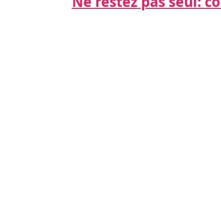
Ne restez pas seul: cont
Par télépho
nts
06 21 68 16
Par email
cdda@cabinet
s
s