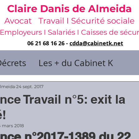
Claire Danis de Almeida
Avocat Travail I Sécurité sociale
Employeurs I Salariés I Caisses de sécur
06 21 68 16 26 -
cdda@cabinetk.net
Décrets
Les + du Cabinet K
il & de dirigeants
Almeida
24 sept. 2017
e Travail n°5: exit la
 & Gestion du temps
Faute & San
é!
6 mars 2018
ce n°2017-1389 du 22 
rats
Risques professionnels