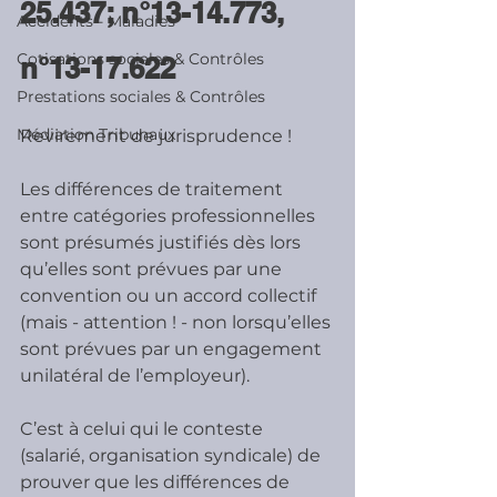
25.437; n°13-14.773, 
Accidents - Maladies
Cotisations sociales & Contrôles
n°13-17.622 
Prestations sociales & Contrôles
Médiation Tribunaux
Revirement de jurisprudence !
Les différences de traitement 
entre catégories professionnelles 
sont présumés justifiés dès lors 
qu’elles sont prévues par une 
convention ou un accord collectif 
(mais - attention ! - non lorsqu’elles 
sont prévues par un engagement 
unilatéral de l’employeur).
C’est à celui qui le conteste 
(salarié, organisation syndicale) de 
prouver que les différences de 