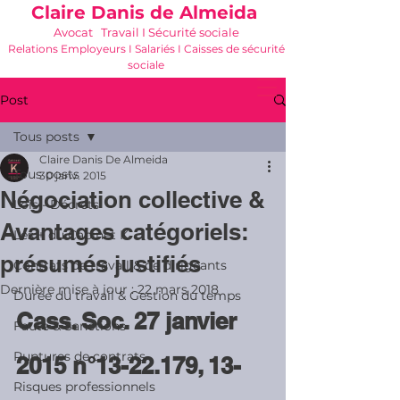
Claire Danis de Almeida
Avocat Travail I Sécurité sociale
Relations Employeurs I Salariés I Caisses de sécurité
sociale
06 21 68 16 26
-
cdda@cabinetk.net
Post
Tous posts
Claire Danis De Almeida
Tous posts
30 janv. 2015
Négociation collective &
Lois - Décrets
Avantages catégoriels:
Les + du Cabinet K
présumés justifiés
Contrats de travail & de dirigeants
Dernière mise à jour :
22 mars 2018
Durée du travail & Gestion du temps
Cass. Soc. 27 janvier 
Faute & Sanctions
Ruptures de contrats
2015 n°13-22.179, 13-
Risques professionnels