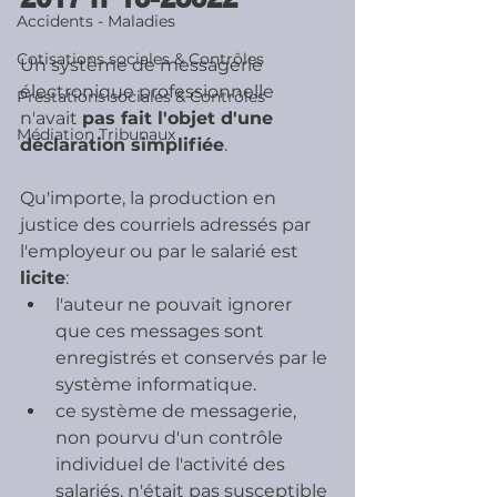
Accidents - Maladies
Cotisations sociales & Contrôles
Un système de messagerie 
électronique professionnelle 
Prestations sociales & Contrôles
n'avait 
pas fait l'objet d'une 
Médiation Tribunaux
déclaration simplifiée
.
Qu'importe, la production en 
justice des courriels adressés par 
l'employeur ou par le salarié est 
licite
:
l'auteur ne pouvait ignorer 
que ces messages sont 
enregistrés et conservés par le 
système informatique.
ce système de messagerie, 
non pourvu d'un contrôle 
individuel de l'activité des 
salariés, n'était pas susceptible 