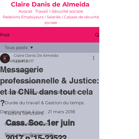
Claire Danis de Almeida
Avocat Travail I Sécurité sociale
Relations Employeurs I Salariés I Caisses de sécurité
sociale
06 21 68 16 26
-
cdda@cabinetk.net
Post
Tous posts
Claire Danis De Almeida
Tous posts
12 juin 2017
Messagerie
Lois - Décrets
professionnelle & Justice:
Les + du Cabinet K
et la CNIL dans tout cela
Contrats de travail & de dirigeants
?
Durée du travail & Gestion du temps
Dernière mise à jour :
21 mars 2018
Faute & Sanctions
Cass. Soc. 1er juin 
Ruptures de contrats
Risques professionnels
2017 n°15-23522