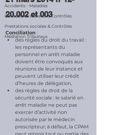
Accidents - Maladies
20.002 et 003
Cotisations sociales & Contrôles
Prestations sociales & Contrôles
Conciliation 
:
Médiation Tribunaux
des règles du droit du travail : 
les représentants du 
personnel en arrêt maladie 
doivent être convoqués aux 
réunions de leur instance et 
peuvent utiliser leur crédit 
d’heures de délégation,
des règles de droit de la 
sécurité sociale : le salarié en 
arrêt maladie ne peut pas 
exercer d’activité non 
autorisée par le médecin 
prescripteur; à défaut, la CPAM 
peut retenir tout ou partie des 