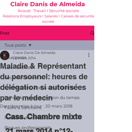
Claire Danis de Almeida
Avocat Travail I Sécurité sociale
Relations Employeurs I Salariés I Caisses de sécurité
sociale
06 21 68 16 26
-
cdda@cabinetk.net
Post
Tous posts
Claire Danis De Almeida
Tous posts
25 mars 2014
Maladie & Représentant
Lois - Décrets
du personnel: heures de
Les + du Cabinet K
délégation si autorisées
Contrats de travail & de dirigeants
par le médecin
Durée du travail & Gestion du temps
Dernière mise à jour :
20 mars 2018
Faute & Sanctions
Cass. Chambre mixte 
Ruptures de contrats
Risques professionnels
21 mars 2014 n°12-