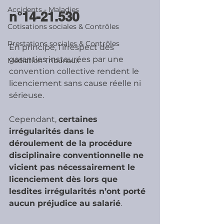
Accidents - Maladies
n°14-21.530
Cotisations sociales & Contrôles
Prestations sociales & Contrôles
En principe, l’irrespect des 
garanties instaurées par une 
Médiation Tribunaux
convention collective rendent le 
licenciement sans cause réelle ni 
sérieuse.
Cependant, 
certaines 
irrégularités dans le 
déroulement de la procédure 
disciplinaire conventionnelle ne 
vicient pas nécessairement le 
licenciement dès lors que 
lesdites irrégularités n’ont porté 
aucun préjudice au salarié
.