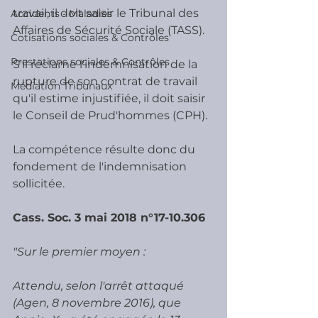
travail, il doit saisir le Tribunal des 
Accidents - Maladies
Affaires de Sécurité Sociale (TASS).
Cotisations sociales & Contrôles
Prestations sociales & Contrôles
S'il réclame l'indemnisation de la 
rupture de son contrat de travail 
Médiation Tribunaux
qu'il estime injustifiée, il doit saisir 
le Conseil de Prud'hommes (CPH).
La compétence résulte donc du 
fondement de l'indemnisation 
sollicitée.
Cass. Soc. 3 mai 2018 n°17-10.306
"Sur le premier moyen :
Attendu, selon l'arrêt attaqué 
(Agen, 8 novembre 2016), que 