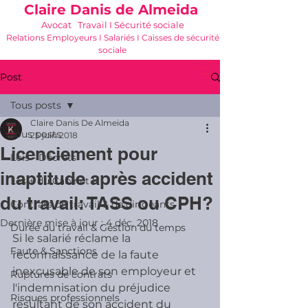
Claire Danis de Almeida
Avocat Travail I Sécurité sociale
Relations Employeurs I Salariés I Caisses de sécurité
sociale
06 21 68 16 26
-
cdda@cabinetk.net
Post
Tous posts
Claire Danis De Almeida
Tous posts
25 juin 2018
Licenciement pour
Lois - Décrets
inaptitude après accident
Les + du Cabinet K
du travail: TASS ou CPH?
Contrats de travail & de dirigeants
Dernière mise à jour :
4 déc. 2018
Durée du travail & Gestion du temps
Si le salarié réclame la 
Faute & Sanctions
reconnaissance de la faute 
inexcusable de son employeur et 
Ruptures de contrats
l'indemnisation du préjudice 
Risques professionnels
résultant de son accident du 