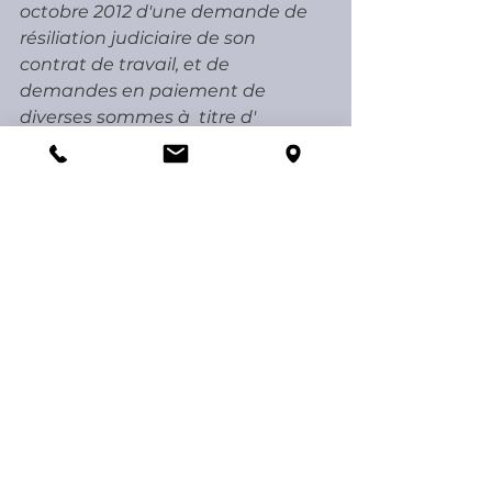
octobre 2012 d'une demande de 
résiliation judiciaire de son  
contrat de travail, et de 
demandes en paiement de 
diverses sommes à  titre d' 
indemnités de rupture et de 
dommages-intérêts pour 
licenciement  sans cause réelle et 
sérieuse ; que, le 19 décembre 
2012, elle a été  licenciée pour 
inaptitude et impossibilité de 
reclassement ;
Attendu que pour dire la 
juridiction incompétente pour se 
prononcer  sur la demande de 
résiliation judiciaire formée au 
titre du harcèlement  moral et du 
manquement de l'employeur à 